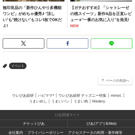
イベント
>
ページの先頭へ
ウレぴあ総研
|
ハピママ*
|
ウレぴあ総研 ディズニー特集
|
mimot.
|
うまいめし
|
うまいパン
|
うまい肉
|
Medery.
ぴあ関連サイト
チケットぴあ
ぴあ(アプリ&Web)
会社案内
プライバシーポリシー
アクセスデータの利用・著作権等