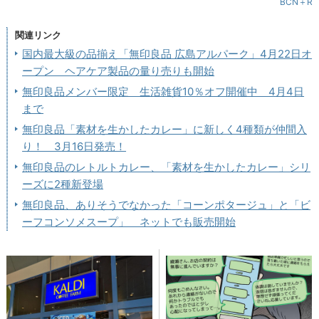
BCN＋R
関連リンク
国内最大級の品揃え「無印良品 広島アルパーク」4月22日オ
ープン ヘアケア製品の量り売りも開始
無印良品メンバー限定 生活雑貨10％オフ開催中 4月4日
まで
無印良品「素材を生かしたカレー」に新しく4種類が仲間入
り！ 3月16日発売！
無印良品のレトルトカレー、「素材を生かしたカレー」シリ
ーズに2種新登場
無印良品、ありそうでなかった「コーンポタージュ」と「ビ
ーフコンソメスープ」 ネットでも販売開始