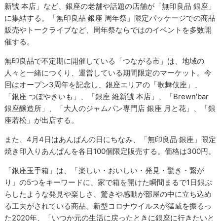
新號 本店」など、銀座の老舗や話題の店舗が「無印良品 銀座」
に集結する。「無印良品 銀座 周年祭」限定パッケージでの商品
販売やトークライブなど、周年祭ならではのイベントを多数開
催する。
無印良品で不定期に開催している「つながる市」は、地域の
人々と一緒につくり、運営している期間限定のマーケット。今
回はオープン3周年を記念し、銀座エリアの「歌舞伎座」、
「銀座 つぼやきいも」、「銀座 維新號 本店」、「Brewn'bar
銀座醸造所」、「大人のジャムパン専門店 銀座 月と花」、「銀
座若松」が出店する。
また、4月4日はあんぱんの日にちなみ、「無印良品 銀座」限定
焼き印入りあんぱんを各日100個限定販売する。価格は300円。
「銀座玉手箱」は、「楽しい・おいしい・発見・驚き・繋が
り」の5つをキーワードに、家で箱を開けた瞬間まるで1日銀ぶ
らしたような発見や楽しさ、驚きや感動が部屋の中に立ち込め
る工夫がされている商品。新型コロナウイルスが猛威を振るっ
た2020年、「いつか元の生活に戻ったときに銀座に行きたいと