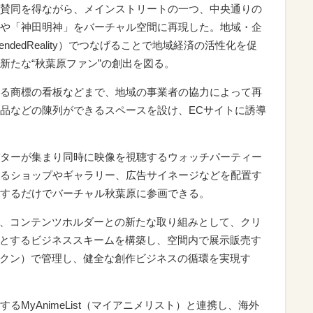
賛同を得ながら、メインストリートの一つ、中央通りの
や「神田明神」をバーチャル空間に再現した。地域・企
ndedReality）でつなげることで地域経済の活性化を促
新たな“秋葉原ファン”の創出を図る。
る商標の看板などまで、地域の事業者の協力によって再
品などの陳列ができるスペースを設け、ECサイトに誘導
ターが集まり同時に映像を視聴するウォッチパーティー
るショップやギャラリー、広告サイネージなどを配置す
するだけでバーチャル秋葉原に参画できる。
か、コンテンツホルダーとの新たな取り組みとして、クリ
能とするビジネススキームを構築し、空間内で展示販売す
ークン）で管理し、健全な創作ビジネスの循環を実現す
MyAnimeList（マイアニメリスト）と連携し、海外