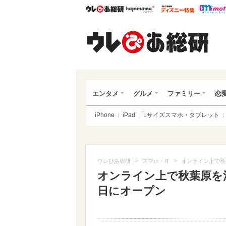
ウレぴあ総研
ハピママ*
ウレぴあ
ウレ
エンタメ
グルメ
ファミリー
恋
iPhone
iPad
Lサイズスマホ・タブレット
>
>
ウレぴあ総研
スマホ・IT
オンライン上で秋
オンライン上で秋葉原を
日にオープン