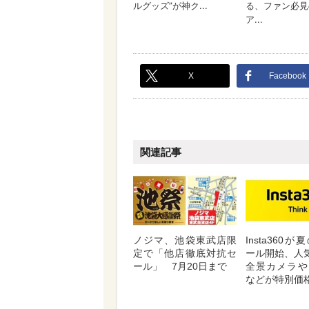
X
Facebook
関連記事
ノジマ、池袋東武店限
Insta360
定で「他店徹底対抗セ
ール開始、人気
ール」 7月20日まで
全景カメラや
などが特別価