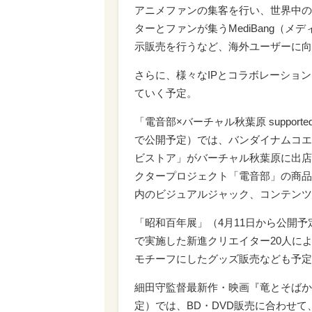
アニメファンの集客を行い、世界中の
ターとファンが集うMediBang（
示販売を行うなど、海外ユーザーに向
さらに、様々なIPとコラボレーショ
ていく予定。
「電音部×バーチャル秋葉原 supporte
で公開予定）では、バンダイナムコエ
ビストア」がバーチャル秋葉原に出店
クタープロジェクト「電音部」の商品
内のビジュアルジャック、コンテンツ
「昭和百年展」（4月11日から公開予定）で
で実施した新進クリエイター20人に
モチーフにしたグッズ販売なども予定
細田守監督最新作・映画『竜とそばか
定）では、BD・DVD販売に合わせ