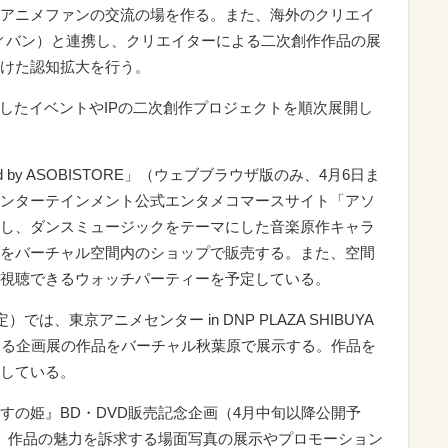
アニメファンの交流の場を作る。また、海外のクリエイ
メディバン）と連携し、クリエイターによる二次創作作品の展
けた認知拡大を行う。
ンしたイベントやIPの二次創作プロジェクトを順次展開し
d by ASOBISTORE」（ウェブブラウザ版のみ、4月6日ま
ンターテインメント公式エンタメコマースサイト「アソ
し、ダンスミュージックをテーマにした音楽原作キャラ
をバーチャル空間内のショップで販売する。また、空間
視聴できるウォッチパーティーを予定している。
は、東京アニメセンター in DNP PLAZA SHIBUYA
よる企画展の作品をバーチャル秋葉原で展示する。作品を
している。
すの姫』BD・DVD販売記念企画（4月中旬以降公開予
て、作品の魅力を訴求する場面写真の展示やプロモーション