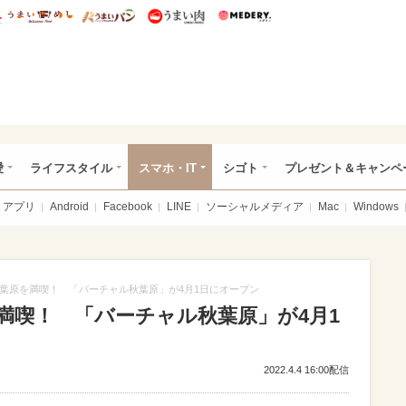
総研 ディズニー特集
mimot.
うまいめし
うまいパン
うまい肉
Medery.
ぴあ総研（うれぴあ）
愛
ライフスタイル
スマホ・IT
シゴト
プレゼント＆キャンペ
アプリ
Android
Facebook
LINE
ソーシャルメディア
Mac
Windows
葉原を満喫！ 「バーチャル秋葉原」が4月1日にオープン
満喫！ 「バーチャル秋葉原」が4月1
2022.4.4 16:00配信