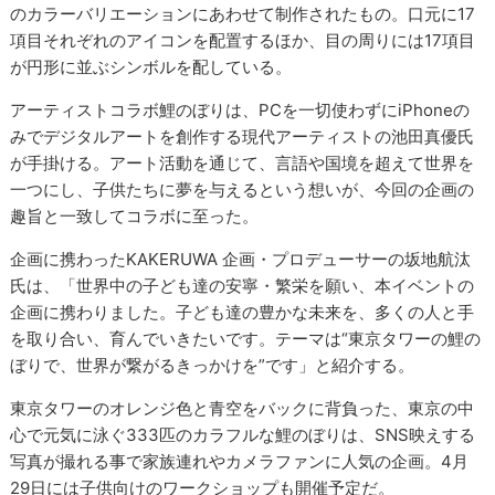
のカラーバリエーションにあわせて制作されたもの。口元に17
項目それぞれのアイコンを配置するほか、目の周りには17項目
が円形に並ぶシンボルを配している。
アーティストコラボ鯉のぼりは、PCを一切使わずにiPhoneの
みでデジタルアートを創作する現代アーティストの池田真優氏
が手掛ける。アート活動を通じて、言語や国境を超えて世界を
一つにし、子供たちに夢を与えるという想いが、今回の企画の
趣旨と一致してコラボに至った。
企画に携わったKAKERUWA 企画・プロデューサーの坂地航汰
氏は、「世界中の子ども達の安寧・繁栄を願い、本イベントの
企画に携わりました。子ども達の豊かな未来を、多くの人と手
を取り合い、育んでいきたいです。テーマは“東京タワーの鯉の
ぼりで、世界が繋がるきっかけを”です」と紹介する。
東京タワーのオレンジ色と青空をバックに背負った、東京の中
心で元気に泳ぐ333匹のカラフルな鯉のぼりは、SNS映えする
写真が撮れる事で家族連れやカメラファンに人気の企画。4月
29日には子供向けのワークショップも開催予定だ。