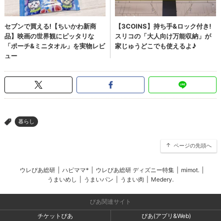
暮らし
>
ページの先頭へ
ウレぴあ総研
|
ハピママ*
|
ウレぴあ総研 ディズニー特集
|
mimot.
|
うまいめし
|
うまいパン
|
うまい肉
|
Medery.
ぴあ関連サイト
チケットぴあ
ぴあ(アプリ&Web)