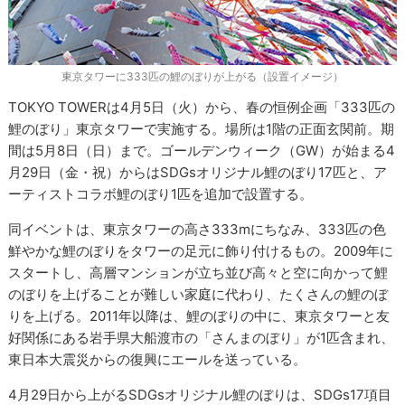
東京タワーに333匹の鯉のぼりが上がる（設置イメージ）
TOKYO TOWERは4月5日（火）から、春の恒例企画「333匹の
鯉のぼり」東京タワーで実施する。場所は1階の正面玄関前。期
間は5月8日（日）まで。ゴールデンウィーク（GW）が始まる4
月29日（金・祝）からはSDGsオリジナル鯉のぼり17匹と、ア
ーティストコラボ鯉のぼり1匹を追加で設置する。
同イベントは、東京タワーの高さ333mにちなみ、333匹の色
鮮やかな鯉のぼりをタワーの足元に飾り付けるもの。2009年に
スタートし、高層マンションが立ち並び高々と空に向かって鯉
のぼりを上げることが難しい家庭に代わり、たくさんの鯉のぼ
りを上げる。2011年以降は、鯉のぼりの中に、東京タワーと友
好関係にある岩手県大船渡市の「さんまのぼり」が1匹含まれ、
東日本大震災からの復興にエールを送っている。
4月29日から上がるSDGsオリジナル鯉のぼりは、SDGs17項目