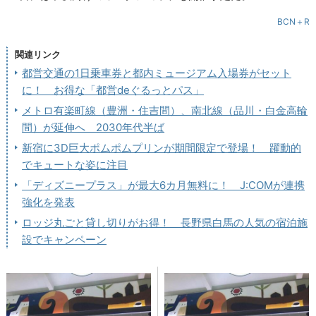
BCN＋R
関連リンク
都営交通の1日乗車券と都内ミュージアム入場券がセット
に！ お得な「都営deぐるっとパス」
メトロ有楽町線（豊洲・住吉間）、南北線（品川・白金高輪
間）が延伸へ 2030年代半ば
新宿に3D巨大ポムポムプリンが期間限定で登場！ 躍動的
でキュートな姿に注目
「ディズニープラス」が最大6カ月無料に！ J:COMが連携
強化を発表
ロッジ丸ごと貸し切りがお得！ 長野県白馬の人気の宿泊施
設でキャンペーン