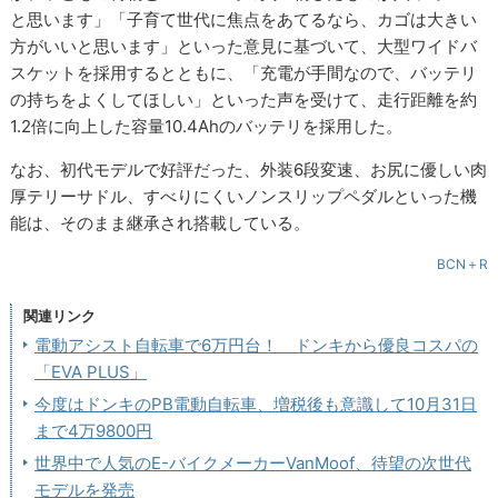
と思います」「子育て世代に焦点をあてるなら、カゴは大きい
方がいいと思います」といった意見に基づいて、大型ワイドバ
スケットを採用するとともに、「充電が手間なので、バッテリ
の持ちをよくしてほしい」といった声を受けて、走行距離を約
1.2倍に向上した容量10.4Ahのバッテリを採用した。
なお、初代モデルで好評だった、外装6段変速、お尻に優しい肉
厚テリーサドル、すべりにくいノンスリップペダルといった機
能は、そのまま継承され搭載している。
BCN＋R
関連リンク
電動アシスト自転車で6万円台！ ドンキから優良コスパの
「EVA PLUS」
今度はドンキのPB電動自転車、増税後も意識して10月31日
まで4万9800円
世界中で人気のE-バイクメーカーVanMoof、待望の次世代
モデルを発売