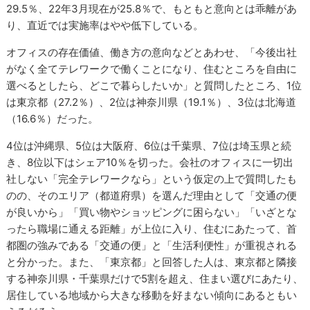
29.5％、22年3月現在が25.8％で、もともと意向とは乖離があ
り、直近では実施率はやや低下している。
オフィスの存在価値、働き方の意向などとあわせ、「今後出社
がなく全てテレワークで働くことになり、住むところを自由に
選べるとしたら、どこで暮らしたいか」と質問したところ、1位
は東京都（27.2％）、2位は神奈川県（19.1％）、3位は北海道
（16.6％）だった。
4位は沖縄県、5位は大阪府、6位は千葉県、7位は埼玉県と続
き、8位以下はシェア10％を切った。会社のオフィスに一切出
社しない「完全テレワークなら」という仮定の上で質問したも
のの、そのエリア（都道府県）を選んだ理由として「交通の便
が良いから」「買い物やショッピングに困らない」「いざとな
ったら職場に通える距離」が上位に入り、住むにあたって、首
都圏の強みである「交通の便」と「生活利便性」が重視される
と分かった。また、「東京都」と回答した人は、東京都と隣接
する神奈川県・千葉県だけで5割を超え、住まい選びにあたり、
居住している地域から大きな移動を好まない傾向にあるともい