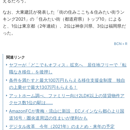
えるだろう。
なお、大東建託が発表した「街の住みここち＆住みたい街ラン
キング2021」の「住みたい街（都道府県）トップ10」による
と、1位は東京都（2年連続）、2位は神奈川県、3位は福岡県だ
った。
BCN＋R
関連リンク
ヤフーが「どこでもオフィス」拡充へ 居住地フリーで「転
職なき移住」を後押し
条件を満たすと最大100万円もらえる移住支援金制度 独自
の上乗せで最大130万円もらえる！
アットホーム調べ、ファミリー向け2LDK以上の賃貸物件ア
クセス数1位の駅は……
AmazonFCが青梅・流山に新設 ECメインなら都心より国
道16号・圏央道周辺の住まいが便利かも
デジタル改革 今年（2021年）のまとめ・来年の予定