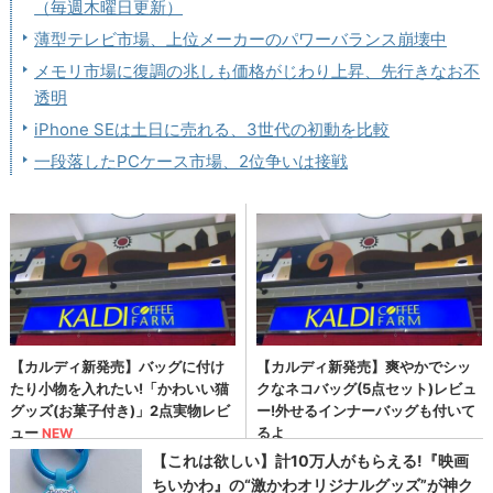
（毎週木曜日更新）
薄型テレビ市場、上位メーカーのパワーバランス崩壊中
メモリ市場に復調の兆しも価格がじわり上昇、先行きなお不
透明
iPhone SEは土日に売れる、3世代の初動を比較
一段落したPCケース市場、2位争いは接戦