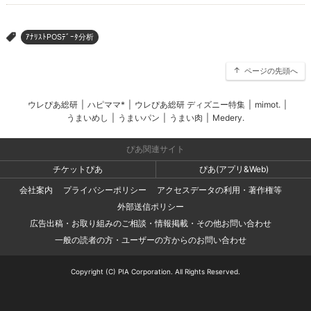
ｱﾅﾘｽﾄPOSﾃﾞｰﾀ分析
>
ページの先頭へ
ウレぴあ総研
|
ハピママ*
|
ウレぴあ総研 ディズニー特集
|
mimot.
|
うまいめし
|
うまいパン
|
うまい肉
|
Medery.
ぴあ関連サイト
チケットぴあ
ぴあ(アプリ&Web)
会社案内
プライバシーポリシー
アクセスデータの利用・著作権等
外部送信ポリシー
広告出稿・お取り組みのご相談・情報掲載・その他お問い合わせ
一般の読者の方・ユーザーの方からのお問い合わせ
Copyright (C) PIA Corporation. All Rights Reserved.