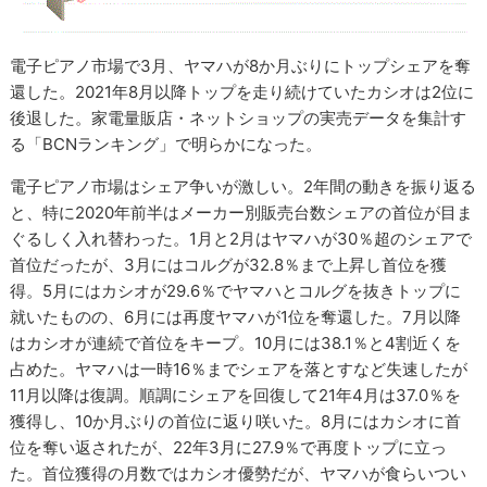
電子ピアノ市場で3月、ヤマハが8か月ぶりにトップシェアを奪
還した。2021年8月以降トップを走り続けていたカシオは2位に
後退した。家電量販店・ネットショップの実売データを集計す
る「BCNランキング」で明らかになった。
電子ピアノ市場はシェア争いが激しい。2年間の動きを振り返る
と、特に2020年前半はメーカー別販売台数シェアの首位が目ま
ぐるしく入れ替わった。1月と2月はヤマハが30％超のシェアで
首位だったが、3月にはコルグが32.8％まで上昇し首位を獲
得。5月にはカシオが29.6％でヤマハとコルグを抜きトップに
就いたものの、6月には再度ヤマハが1位を奪還した。7月以降
はカシオが連続で首位をキープ。10月には38.1％と4割近くを
占めた。ヤマハは一時16％までシェアを落とすなど失速したが
11月以降は復調。順調にシェアを回復して21年4月は37.0％を
獲得し、10か月ぶりの首位に返り咲いた。8月にはカシオに首
位を奪い返されたが、22年3月に27.9％で再度トップに立っ
た。首位獲得の月数ではカシオ優勢だが、ヤマハが食らいつい