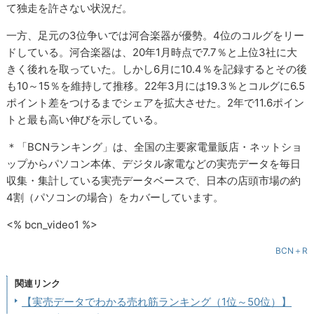
て独走を許さない状況だ。
一方、足元の3位争いでは河合楽器が優勢。4位のコルグをリー
ドしている。河合楽器は、20年1月時点で7.7％と上位3社に大
きく後れを取っていた。しかし6月に10.4％を記録するとその後
も10～15％を維持して推移。22年3月には19.3％とコルグに6.5
ポイント差をつけるまでシェアを拡大させた。2年で11.6ポイン
トと最も高い伸びを示している。
＊「BCNランキング」は、全国の主要家電量販店・ネットショ
ップからパソコン本体、デジタル家電などの実売データを毎日
収集・集計している実売データベースで、日本の店頭市場の約
4割（パソコンの場合）をカバーしています。
<% bcn_video1 %>
BCN＋R
関連リンク
【実売データでわかる売れ筋ランキング（1位～50位）】