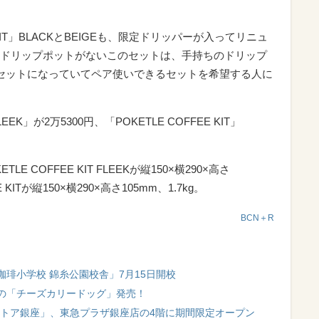
 KIT」BLACKとBEIGEも、限定ドリッパーが入ってリニュ
ドリップポットがないこのセットは、手持ちのドリップ
セットになっていてペア使いできるセットを希望する人に
LEEK」が2万5300円、「POKETLE COFFEE KIT」
 COFFEE KIT FLEEKが縦150×横290×高さ
E KITが縦150×横290×高さ105mm、1.7kg。
BCN＋R
琲小学校 錦糸公園校舎」7月15日開校
の「チーズカリードッグ」発売！
ンストア銀座」、東急プラザ銀座店の4階に期間限定オープン