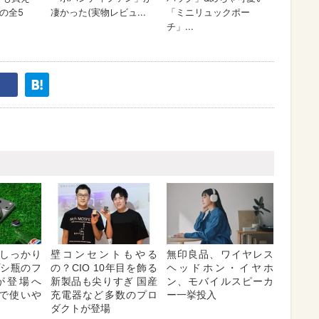
しっかり
壁コンセントもやる
無印良品、ワイヤレス
プシ瓶のフ
の？CIO 10年目を飾る
ヘッドホン・イヤホ
が登場へ
新製品も尖りすぎ 国産
ン、モバイルスピーカ
対応で使いや
充電器など多数のプロ
ー一挙投入
ダクトが登場