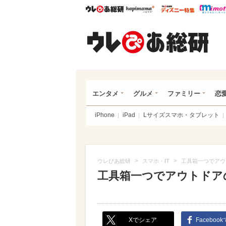
ウレぴあ総研
ハピママ*
ウレぴあ
ウレ
エンタメ
グルメ
ファミリー
恋
iPhone
iPad
Lサイズスマホ・タブレット
>
>
ウレぴあ総研
スマホ・IT
工具箱一つでアウ
工具箱一つでアウトドア
Xでシェア
Faceboo