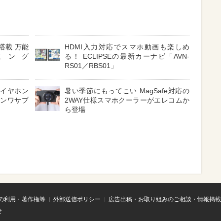
搭載 万能
HDMI入力対応でスマホ動画も楽しめ
ミング
る！ ECLIPSEの最新カーナビ「AVN-
RS01／RBS01」
 イヤホン
暑い季節にもってこい MagSafe対応の
サンワサプ
2WAY仕様スマホクーラーがエレコムか
ら登場
の利用・著作権等
外部送信ポリシー
広告出稿・お取り組みのご相談・情報掲載
せ