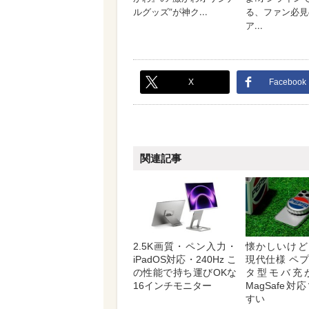
X
Facebook
関連記事
2.5K画質・ペン入力・
懐かしいけど
iPadOS対応・240Hz こ
現代仕様 ペ
の性能で持ち運びOKな
タ型モバ充
16インチモニター
MagSafe
すい