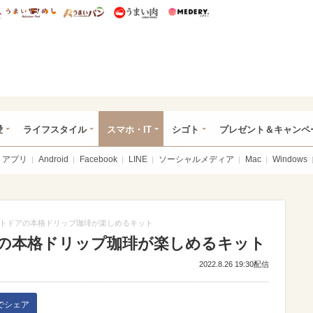
総研 ディズニー特集
mimot.
うまいめし
うまいパン
うまい肉
Medery.
ぴあ総研（うれぴあ）
愛
ライフスタイル
スマホ・IT
シゴト
プレゼント＆キャンペ
アプリ
Android
Facebook
LINE
ソーシャルメディア
Mac
Windows
トドアの本格ドリップ珈琲が楽しめるキット
の本格ドリップ珈琲が楽しめるキット
2022.8.26 19:30配信
kでシェア