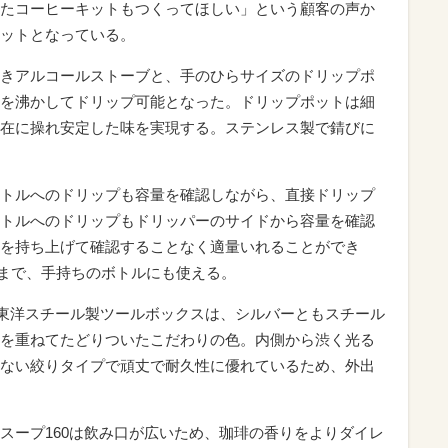
たコーヒーキットもつくってほしい」という顧客の声か
ットとなっている。
きアルコールストーブと、手のひらサイズのドリップポ
を沸かしてドリップ可能となった。ドリップポットは細
在に操れ安定した味を実現する。ステンレス製で錆びに
トルへのドリップも容量を確認しながら、直接ドリップ
トルへのドリップもドリッパーのサイドから容量を確認
を持ち上げて確認することなく適量いれることができ
ルまで、手持ちのボトルにも使える。
の東洋スチール製ツールボックスは、シルバーともスチール
を重ねてたどりついたこだわりの色。内側から渋く光る
ない絞りタイプで頑丈で耐久性に優れているため、外出
スープ160は飲み口が広いため、珈琲の香りをよりダイレ