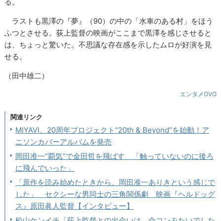
る。
ラストも黒澤の『夢』（90）の中の「水車のある村」をほう
ふつとさせる。荻上監督の映画がここまで黒澤を感じさせると
は、ちょっと驚いた。不思議な存在感を示したムロが好演を見
せる。
（田中雄二）
エンタメOVO
関連リンク
MIYAVI、20周年プロジェクト“20th & Beyond”を始動！ア
ニソンカバーアルバムを発売
岡田准一“覇気”で金田哲を飛ばす 「触っていないのに後ろ
に飛んでいった」
「原作を読み始めたときから、岡田准一ありきという感じで
した」 セクシーな男同士の三角関係劇 映画『ヘルドッグ
ス』原田眞人監督【インタビュー】
松山ケンイチ「荻上監督との出会いは、合コンみたいでした