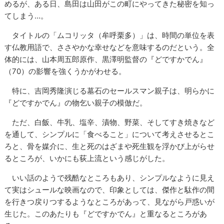
めるが、ある日、島田は山田がこの町にやってきた秘密を知っ
てしまう…。
タイトルの「ムコリッタ（牟呼栗多）」は、時間の単位を表
す仏教用語で、ささやかな幸せなどを意味するのだという。全
体的には、山本周五郎原作、黒澤明監督の『どですかでん』
（70）の影響を強くうかがわせる。
特に、吉岡秀隆演じる墓石のセールスマン親子は、明らかに
『どですかでん』の物乞い親子の模倣だ。
ただ、白飯、牛乳、塩辛、漬物、野菜、そしてすき焼きなど
を通して、シンプルに「食べること」について考えさせるとこ
ろと、骨を媒介に、生と死のはざまや死生観を浮かび上がらせ
るところが、いかにも荻上流という感じがした。
いい話のようで残酷なところもあり、シンプルなように見え
て実はシュールな映画なので、印象としては、傑作と駄作の間
を行きつ戻りつするようなところがあって、見ながら戸惑いが
生じた。このあたりも『どですかでん』と重なるところがあ