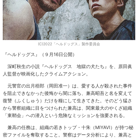
(C)2022「ヘルドッグス」製作委員会
『ヘルドッグス』（９月16日公開）
深町秋生の小説『ヘルドッグス 地獄の犬たち』を、原田眞
人監督が映画化したクライムアクション。
元警官の出月梧郎（岡田准一）は、愛する人が殺された事件
を阻止できなかった後悔から闇に落ち、兼高昭吾と名を変えて
復讐（ふくしゅう）だけを糧にして生きてきた。そのどう猛さ
から警察組織に目をつけられた兼高は、関東最大のやくざ組織
「東鞘会」への潜入という危険なミッションを強要される。
兼高の任務は、組織の若きトップ・十朱（MIYAVI）が持つ秘
密ファイルを奪取すること。警察はデータ分析により、兼高と