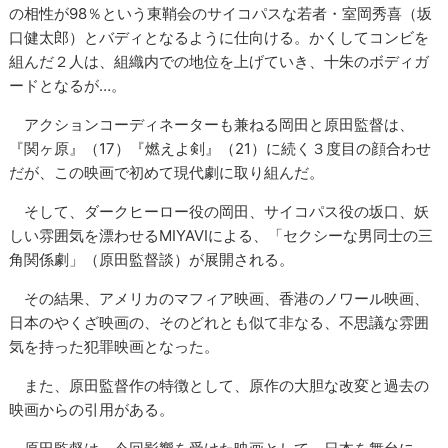
の相性が98％という東鞘会のサイコパスな若者・室岡秀喜（坂
口健太郎）とバディとなるように仕向ける。かくしてコンビを
組んだ２人は、組織内での地位を上げていき、十朱のボディガ
ードとなるが…。
アクションコーディネーターも兼ねる岡田と原田監督は、
『関ヶ原』（17）『燃えよ剣』（21）に続く３度目の顔合わせ
だが、この映画で初めて現代劇に取り組んだ。
そして、ダークヒーロー役の岡田、サイコパス役の坂口、妖
しい雰囲気を漂わせるMIYAVIによる、「セクシーな男同士の三
角関係劇」（原田監督談）が展開される。
その結果、アメリカのマフィア映画、香港のノワール映画、
日本のやくざ映画の、そのどれとも似て非なる、不思議な雰囲
気を持った犯罪映画となった。
また、原田監督作の特徴として、原作の大胆な改変と過去の
映画からの引用がある。