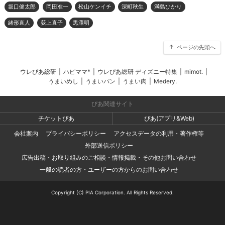
坂口健太郎
岡田准一
松山ケンイチ
深町秋生
満島ひかり
緒形直人
荻上直子
黒澤明
ページの先頭へ
ウレぴあ総研
|
ハピママ*
|
ウレぴあ総研 ディズニー特集
|
mimot.
|
うまいめし
|
うまいパン
|
うまい肉
|
Medery.
ぴあ関連サイト
チケットぴあ
ぴあ(アプリ&Web)
会社案内
プライバシーポリシー
アクセスデータの利用・著作権等
外部送信ポリシー
広告出稿・お取り組みのご相談・情報掲載・その他お問い合わせ
一般の読者の方・ユーザーの方からのお問い合わせ
Copyright (C) PIA Corporation. All Rights Reserved.