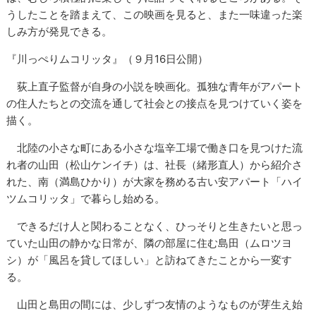
うしたことを踏まえて、この映画を見ると、また一味違った楽
しみ方が発見できる。
『川っぺりムコリッタ』（９月16日公開）
荻上直子監督が自身の小説を映画化。孤独な青年がアパート
の住人たちとの交流を通して社会との接点を見つけていく姿を
描く。
北陸の小さな町にある小さな塩辛工場で働き口を見つけた流
れ者の山田（松山ケンイチ）は、社長（緒形直人）から紹介さ
れた、南（満島ひかり）が大家を務める古い安アパート「ハイ
ツムコリッタ」で暮らし始める。
できるだけ人と関わることなく、ひっそりと生きたいと思っ
ていた山田の静かな日常が、隣の部屋に住む島田（ムロツヨ
シ）が「風呂を貸してほしい」と訪ねてきたことから一変す
る。
山田と島田の間には、少しずつ友情のようなものが芽生え始