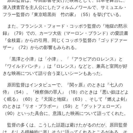
原田監督は、今回影響を受けた映画として、日本を舞台に、
潜入捜査官を主人公にしたフィルムノワールで、サミュエル・
フラー監督の『東京暗黒街 竹の家』（55）を挙げている。
また、フランシス・フォード・コッポラ監督の『地獄の黙示
録』（79）での、カーツ大佐（マーロン・ブランド）の愛読書
『金枝篇』からの引用、同じくコッポラ監督の『ゴッドファー
ザー』（72）からの影響もみられる。
「黒澤と小津」は「小津」、「『アラビアのロレンス』と
『ワイルドバンチ』」は『ロレンス』などと、兼高と室岡が好
きな映画について語り合う楽しいシーンもあった。
原田監督はインタビューで、『関ヶ原』のときは『七人の
侍』（54）、『検察側の罪人』（18）のときは『悪い奴ほどよ
く眠る』（60）と『天国と地獄』（63）、そして『燃えよ剣』
のときは『リオ・ブラボー』（59）と『グットフェローズ』
（90）といった具合に、意識した映画について語ってくれた。
監督の多くは、こうした話題は避けたがるのだが、原田監督
は、むしろ積極的に楽しそうに語ってくれるところがある。そ