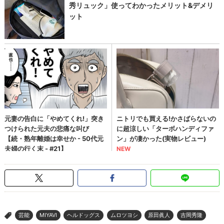
芸能
MIYAVI
ヘルドッグス
ムロツヨシ
原田眞人
吉岡秀隆
>