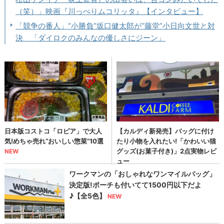
（笑）」映画『川っぺりムコリッタ』【インタビュー】
「競争の番人」“小勝負”坂口健太郎が“藤堂”小日向文世と対
決 「ダイロクのみんなの優しさにジーン」