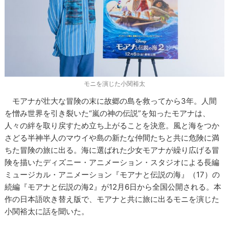
モニを演じた小関裕太
モアナが壮大な冒険の末に故郷の島を救ってから3年。人間
を憎み世界を引き裂いた“嵐の神の伝説”を知ったモアナは、
人々の絆を取り戻すため立ち上がることを決意。風と海をつか
さどる半神半人のマウイや島の新たな仲間たちと共に危険に満
ちた冒険の旅に出る。海に選ばれた少女モアナが繰り広げる冒
険を描いたディズニー・アニメーション・スタジオによる長編
ミュージカル・アニメーション『モアナと伝説の海』（17）の
続編『モアナと伝説の海2』が12月6日から全国公開される。本
作の日本語吹き替え版で、モアナと共に旅に出るモニを演じた
小関裕太に話を聞いた。