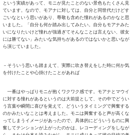
という実績があって、モニが見たことのない景色もたくさん見
ています。なので、モアナに対しては、自分と同世代だけどす
ごいなという思いがあり、尊敬も含めた憧れがあるのかなと思
いました。「自分も何か踏み出してみたい。自分もモアナみた
いになりたいけど憧れが強過ぎてそんなことは言えない、彼女
には勝てない」みたいな気持ちがあるのではないかと思いなが
ら演じていました。
－そういう思いも踏まえて、実際に吹き替えをした時に何か気
を付けたことや心掛けたことがあれば
一番はやっぱりモニが抱くワクワク感です。モアナとマウイ
に対する憧れがあるというのは大前提として、その中でどうい
う言葉や瞬間に喜びを覚えて、どういうタイミングで興奮する
のかみたいなことは考えました。モニは興奮すると声が高くな
ってしまうイメージがあったので、具体的にどういうものに興
奮してテンションが上がったのかは、レコーディングをしなが
ら、または台本を読みながら、モニに成りきって彼の目線で考