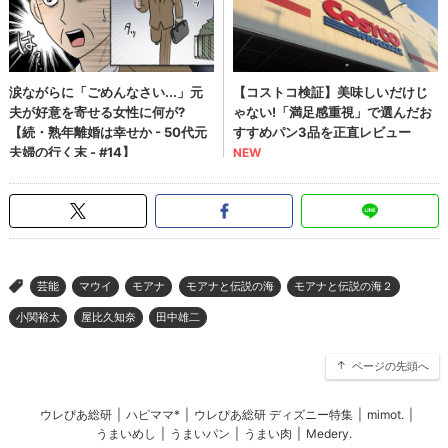
芸能
マウイ
モアナ
モアナと伝説の海
モアナと伝説の海２
>
小関裕太
屋比久知奈
田中雄二
ページの先頭へ
ウレぴあ総研
|
ハピママ*
|
ウレぴあ総研 ディズニー特集
|
mimot.
|
うまいめし
|
うまいパン
|
うまい肉
|
Medery.