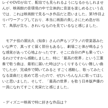
レイやDVDが出て、配信でも見られるようになるかもしれませ
んが、映画館の音環境の中で立体的に音楽を楽しめるという点
では、これは映画館で見るべき作品だと思いました。第1作目よ
りパワーアップしており、本当に画面の美しさにため息が出
て、鳥肌が立ち、きれいなものを見ているなと感じました。
モアナ役の屋比久（知奈）さんの声もソプラノの管楽器みた
いな声で、真っすぐ届く部分もあるし、劇場ごと体が鳴るよう
な感覚があって心地よかったです。そこに自分の声も乗ってい
るわけですから感動しました。特に「最高の世界」という三重
奏で歌う曲は、最初に届いた時はびっくりするぐらい難しい曲
でしたが、完成作で聞いてみると すごく感動し、歌ってみたく
なる楽曲だと改めて思ったので、ぜひいろんな人に歌ってほし
いと思いました。そして、「最高の世界」を歌う日本版声優の
一員になれてすごく光栄だと感じました。
－ディズニー映画で特に好きな作品は？