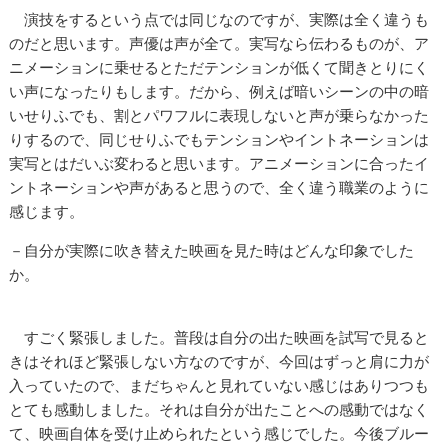
演技をするという点では同じなのですが、実際は全く違うも
のだと思います。声優は声が全て。実写なら伝わるものが、ア
ニメーションに乗せるとただテンションが低くて聞きとりにく
い声になったりもします。だから、例えば暗いシーンの中の暗
いせりふでも、割とパワフルに表現しないと声が乗らなかった
りするので、同じせりふでもテンションやイントネーションは
実写とはだいぶ変わると思います。アニメーションに合ったイ
ントネーションや声があると思うので、全く違う職業のように
感じます。
－自分が実際に吹き替えた映画を見た時はどんな印象でした
か。
すごく緊張しました。普段は自分の出た映画を試写で見ると
きはそれほど緊張しない方なのですが、今回はずっと肩に力が
入っていたので、まだちゃんと見れていない感じはありつつも
とても感動しました。それは自分が出たことへの感動ではなく
て、映画自体を受け止められたという感じでした。今後ブルー