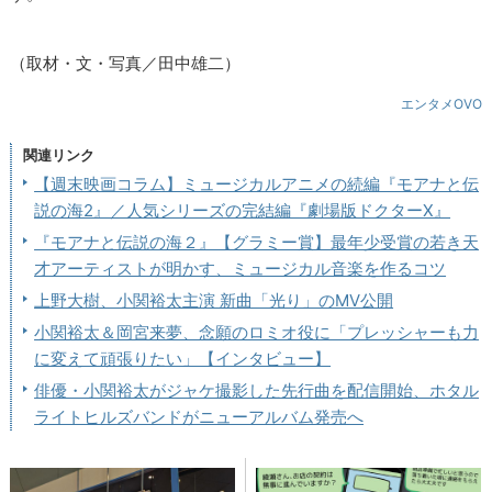
（取材・文・写真／田中雄二）
エンタメOVO
関連リンク
【週末映画コラム】ミュージカルアニメの続編『モアナと伝
説の海2』／人気シリーズの完結編『劇場版ドクターX』
『モアナと伝説の海２』【グラミー賞】最年少受賞の若き天
才アーティストが明かす、ミュージカル音楽を作るコツ
上野大樹、小関裕太主演 新曲「光り」のMV公開
小関裕太＆岡宮来夢、念願のロミオ役に「プレッシャーも力
に変えて頑張りたい」【インタビュー】
俳優・小関裕太がジャケ撮影した先行曲を配信開始、ホタル
ライトヒルズバンドがニューアルバム発売へ