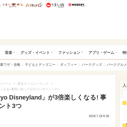
総研 ディズニー特集
mimot.
うまいめし
うまいパン
うまい肉
Medery.
ズニー特集 -ウレぴあ総研
音楽
グッズ・イベント
ファッション
アプリ・ゲーム
特
裏ワザ・攻略
子どもとディズニー
ダッフィー
パークグッズ
パークグルメ
>
>
リゾート
東京ディズニーランド
人
d」が3倍楽しくなる! 事前に知っておきたいポイント3つ
okyo Disneyland」が3倍楽しくなる! 事
1
ント3つ
2018.7.18 6:30
2