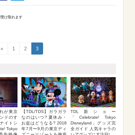
が受け取れます
«
1
2
3
これが東京
【TDL/TDS】ガラガラ
TDL新ショー
ンドのす
なのはいつ? 夏休み・
「Celebrate! Tokyo
ナイトシ
お盆はどうなる? 2018
Disneyland」グッズ完
e! Tokyo
年7月〜9月の東京ディ
全ガイド 人気キャラの
d」予告映像
ズニーリゾートを徹底
レアグッズに大注目!