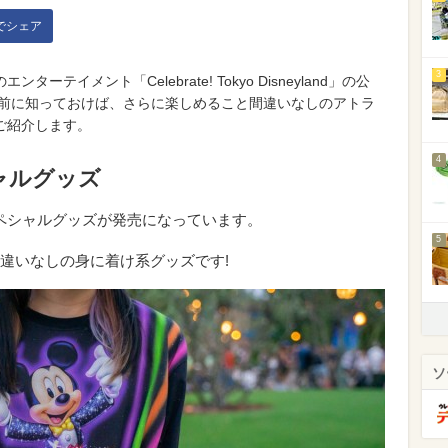
kでシェア
3
イメント「Celebrate! Tokyo Disneyland」の公
る前に知っておけば、さらに楽しめること間違いなしのアトラ
ご紹介します。
4
ャルグッズ
land」のスペシャルグッズが発売になっています。
5
違いなしの身に着け系グッズです!
ソ