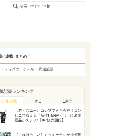
集･連載･まとめ
ディズニーホテル
周辺施設
気記事ランキング
いま人気
昨日
1週間
【ディズニー】コンプできたら神！コン
ビニで買える「新作Happyくじ」に豪華
景品がズラリ♪【8/7販売開始】
【これは欲しい】ミッキーたちが道頓堀