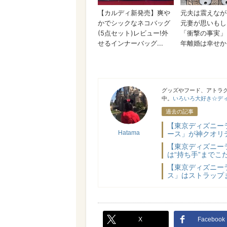
Hatama
グッズやフード、アトラ
中。
いろいろ大好き☆ディズ
過去の記事
【東京ディズニー
Hatama
ース」が神クオリ
【東京ディズニー
は“持ち手”までこ
【東京ディズニー
ス」はストラップ
X
Facebook