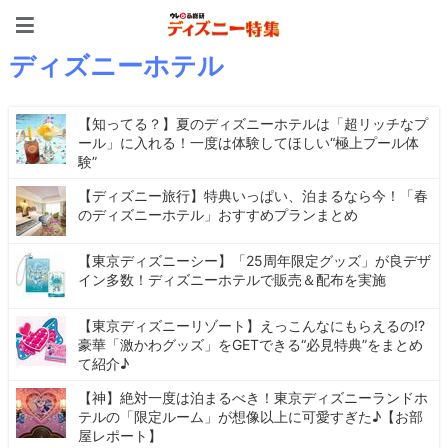
ディズニー特集 -ウレぴあ
ディズニーホテル
【知ってる？】夏のディズニーホテルは「超リッチなプ
ール」に入れる！一度は体験してほしい“極上プール体
験”
【ディズニー旅行】特典いっぱい、泊まるなら今！「春
のディズニーホテル」おすすめプランまとめ
【東京ディズニーシー】「25周年限定グッズ」が良デザ
イン多数！ディズニーホテルで販売＆配布を実施
【東京ディズニーリゾート】えっこんなにもらえるの!?
豪華「激かわグッズ」をGETできる“必見特典”をまとめ
て紹介♪
【神】絶対一度は泊まるべき！東京ディズニーランドホ
テルの「限定ルーム」が想像以上に可愛すぎた♪【お部
屋レポート】