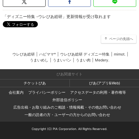
「ディズニー特集 -ウレぴあ総研」更新情報が受け取れます
ページの先頭へ
ウレぴあ総研
|
ハピママ*
|
ウレぴあ総研 ディズニー特集
|
mimot.
|
うまいめし
|
うまいパン
|
うまい肉
|
Medery.
ぴあ関連サイト
チケットぴあ
ぴあ(アプリ&Web)
会社案内
プライバシーポリシー
アクセスデータの利用・著作権等
外部送信ポリシー
広告出稿・お取り組みのご相談・情報掲載・その他お問い合わせ
一般の読者の方・ユーザーの方からのお問い合わせ
Copyright (C) PIA Corporation. All Rights Reserved.