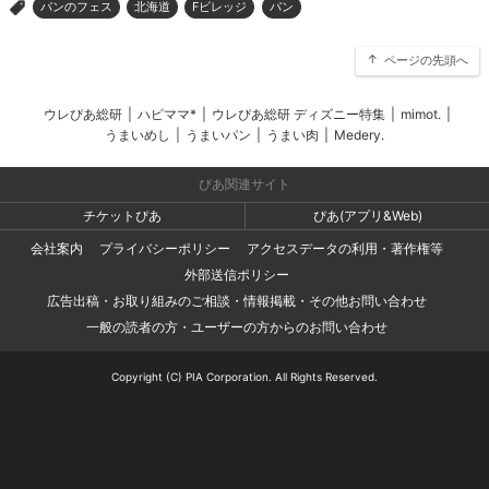
パンのフェス
北海道
Fビレッジ
パン
>
ページの先頭へ
ウレぴあ総研
|
ハピママ*
|
ウレぴあ総研 ディズニー特集
|
mimot.
|
うまいめし
|
うまいパン
|
うまい肉
|
Medery.
ぴあ関連サイト
チケットぴあ
ぴあ(アプリ&Web)
会社案内
プライバシーポリシー
アクセスデータの利用・著作権等
外部送信ポリシー
広告出稿・お取り組みのご相談・情報掲載・その他お問い合わせ
一般の読者の方・ユーザーの方からのお問い合わせ
Copyright (C) PIA Corporation. All Rights Reserved.