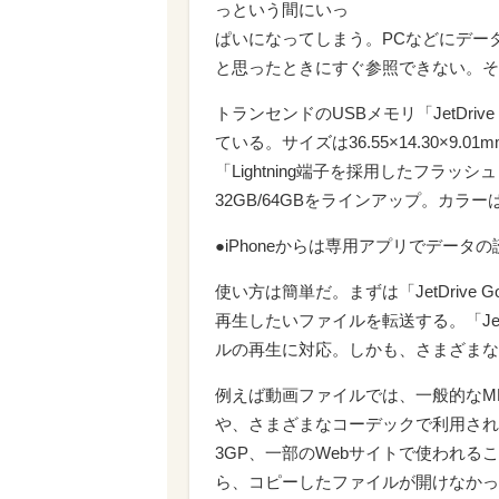
っという間にいっ
ぱいになってしまう。PCなどにデー
と思ったときにすぐ参照できない。そこ
トランセンドのUSBメモリ「JetDrive G
ている。サイズは36.55×14.30×9
「Lightning端子を採用したフラ
32GB/64GBをラインアップ。カラ
●iPhoneからは専用アプリでデータ
使い方は簡単だ。まずは「JetDrive 
再生したいファイルを転送する。「JetD
ルの再生に対応。しかも、さまざまな
例えば動画ファイルでは、一般的なMP4
や、さまざまなコーデックで利用され
3GP、一部のWebサイトで使われる
ら、コピーしたファイルが開けなかっ