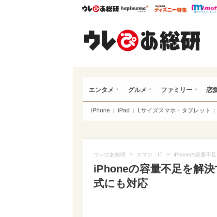
ウレぴあ総研
ハピママ*
ウレぴあ
ウレ
エンタメ
グルメ
ファミリー
恋
iPhone
iPad
Lサイズスマホ・タブレット
>
>
ウレぴあ総研
スマホ・IT
iPhoneの容量
iPhoneの容量不足を
式にも対応