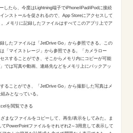
したら、今度はLightning端子でiPhone/iPad/iPodに接続
ンストールを促されるので、App Storeにアクセスして
ルしよう。メモリに記録したファイルはすべてこのアプリ上でア
たファイルは「JetDrive Go」から参照できる。この
イルは「マイストレージ」から参照できる。「カメラロー
アクセスすることができ、そこからメモリ内にコピーが可能
」では写真や動画、連絡先などをメモリ上にバックアッ
ことができ、「JetDrive Go」から撮影した写真はメ
る仕組みとなっている。
celを閲覧できる
0」にさまざまなファイルをコピーして、再生/表示をしてみた。ま
、そしてPowerPointファイルをそれぞれ2～3用意して表示して