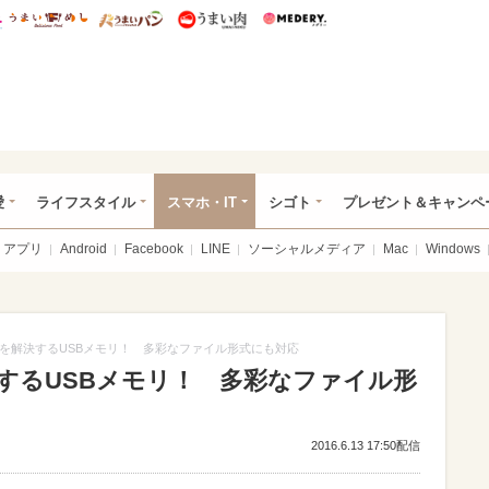
総研 ディズニー特集
mimot.
うまいめし
うまいパン
うまい肉
Medery.
ぴあ総研（うれぴあ）
愛
ライフスタイル
スマホ・IT
シゴト
プレゼント＆キャンペ
アプリ
Android
Facebook
LINE
ソーシャルメディア
Mac
Windows
不足を解決するUSBメモリ！ 多彩なファイル形式にも対応
解決するUSBメモリ！ 多彩なファイル形
2016.6.13 17:50配信