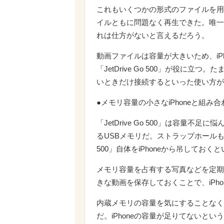
これもいくつかの形式のファイルを用
イルともに問題なく再生できた。唯一
れは仕方がないと言えるだろう。
動画ファイルは容量が大きいため、iP
「JetDrive Go 500」が役に
いときだけ接続するといった使い方が
●メモリ容量の小さなiPhoneと組み
「JetDrive Go 500」は容量不
るUSBメモリだ。ストラップホールもある
500」自体をiPhoneから吊してお
メモリ容量を占有する写真などを定期的
きな動画を保存しておくことで、iPh
内蔵メモリの容量を気にすることなく
だ。iPhoneの容量が足りてないとい