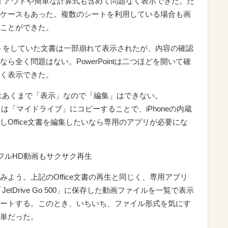
レイアウトや簡単な計算式も含めて問題なく表示できた。た
ケースもあった。複数のシートを利用している場合も画
ことができた。
ウトをしていた文書は一部崩れて表示されたが、内容の確認
全く問題はない。PowerPointは二つほどを開いて確
く表示できた。
ることはあくまで「表示」なので「編集」はできない。
たデータは「マイドライブ」にコピーすることで、iPhoneの内蔵
Office文書を編集したいなら専用のアプリが必要にな
フルHD動画もサクサク再生
よう。上記のOffice文書の再生と同じく、専用アプリ
「JetDrive Go 500」に保存した動画ファイルを一覧で表示
ートする。このとき、いちいち、ファイル形式を気にす
単だった。