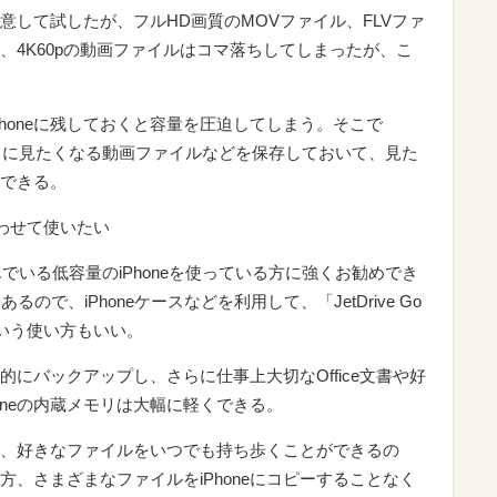
意して試したが、フルHD画質のMOVファイル、FLVファ
、4K60pの動画ファイルはコマ落ちしてしまったが、こ
honeに残しておくと容量を圧迫してしまう。そこで
立つ。たまに見たくなる動画ファイルなどを保存しておいて、見た
できる。
合わせて使いたい
足に悩んでいる低容量のiPhoneを使っている方に強くお勧めでき
ので、iPhoneケースなどを利用して、「JetDrive Go
くという使い方もいい。
にバックアップし、さらに仕事上大切なOffice文書や好
oneの内蔵メモリは大幅に軽くできる。
、好きなファイルをいつでも持ち歩くことができるの
う方、さまざまなファイルをiPhoneにコピーすることなく