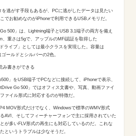
タを逃がす手段もあるが、PCに逃がしたデータは見たい
でお勧めなのがiPhoneで利用できるUSBメモリだ。
o 500」は、Lightning端子とUSB 3.1端子の両方を備え
.01mm、重さは5gで、アップルのMFi認証を取得した
ッシュドライブ」としては最小クラスを実現した。容量は
ーはゴールドとシルバーの2色。
の読み書きができる
Go500」をUSB端子でPCなどに接続して、iPhoneで表示、
rive Go 500」ではオフィス文書や、写真、動画ファイ
ファイル形式に対応するのが特徴だ。
 MOV形式だけでなく、Windowsで標準のWMV形式
るAVI、そしてフィーチャーフォンで主に採用されていた
ことが多いFLV形式の再生にも対応しているのだ。これな
たというトラブルは少なそうだ。