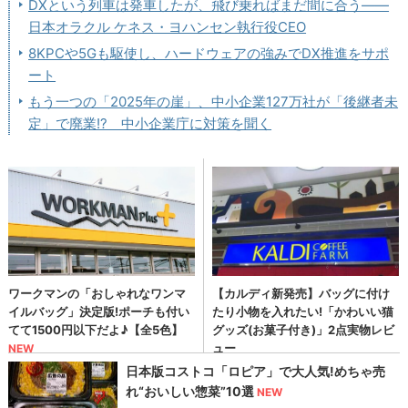
DXという列車は発車したが、飛び乗ればまだ間に合う――
日本オラクル ケネス・ヨハンセン執行役CEO
8KPCや5Gも駆使し、ハードウェアの強みでDX推進をサポ
ート
もう一つの「2025年の崖」、中小企業127万社が「後継者未
定」で廃業!? 中小企業庁に対策を聞く