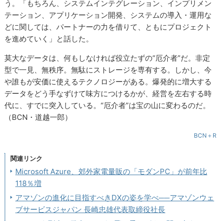
う。「もちろん、システムインテグレーション、インプリメン
テーション、アプリケーション開発、システムの導入・運用な
どに関しては、パートナーの力を借りて、ともにプロジェクト
を進めていく」と話した。
莫大なデータは、何もしなければ役立たずの“厄介者”だ。非定
型で一見、無秩序。無駄にストレージを専有する。しかし、今
や誰もが安価に使えるテクノロジーがある。爆発的に増大する
データをどう手なずけて味方につけるかが、経営を左右する時
代に、すでに突入している。“厄介者”は宝の山に変わるのだ。
（BCN・道越一郎）
BCN＋R
関連リンク
Microsoft Azure、郊外家電量販の「モダンPC」が前年比
118％増
アマゾンの進化に目指すべきDXの姿を学べ──アマゾンウェ
ブサービスジャパン 長崎忠雄代表取締役社長