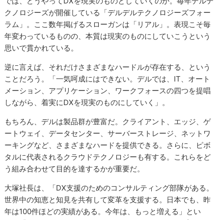
では、どうやってDXを現実のものとしていくのか。毎年デルテ
クノロジーズが開催している「デルデルテクノロジーズフォー
ラム」。ここ数年掲げるスローガンは「リアル」。表現こそ毎
年変わっているものの、本質は現実のものにしていこうという
思いで貫かれている。
逆に言えば、それだけさまざまなハードルが存在する、という
ことだろう。「一気呵成にはできない。デルでは、IT、オート
メーション、アプリケーション、ワークフォースの四つを提唱
しながら、着実にDXを現実のものにしていく」。
もちろん、デルは製品群が豊富だ。クライアント、エッジ、ゲ
ートウェイ、データセンター、サーバーストレージ、ネットワ
ーキングなど、さまざまなハードを提供できる。さらに、ピボ
タルに代表されるクラウドテクノロジーも有する。これらをど
う組み合わせて目的を達するかが重要だ。
大塚社長は、「DX支援のためのコンサルティング部隊がある。
世界中の知恵と知見を共有して変革を支援する。日本でも、昨
年は100件ほどの実績がある。今年は、もっと増える」とい