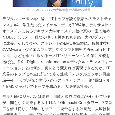
デル・EMCジャパンの大塚俊彦 代表取締役社長
デジタルニッポン再生論──ITトップが説く復活へのラストチャ
ンス」#4 学生だったマイケル・デルが1984年、テキサス州・
オースチンにあるテキサス大学オースチン校の寮の一室で始め
たDELL（デル）。程なく押しも押されもせぬ一大PCブランド
に成長。そして今や、ストレージのEMCを筆頭に、仮想化技術
のVMware（ヴイエムウェア）やクラウド開発のPivotal（ピボ
タル）などを傘下に収める一大ITソリューション企業に変貌を
遂げた。DX（Digital transformation＝デジタルトランスフォー
メーション）とは何か。何をどう変えれば実現できるのか。IT
業界のトップに率直に訊いて歩く連載「デジタルニッポン再生
論──ITトップが説く復活へのラストチャンス」。第4回はデル
とEMCジャパンでトップを務める、大塚俊彦社長だ。
デルとEMCジャパンは現在、川崎と渋谷に拠点が分かれている
が、間もなく完成する大手町の「Otemachi One タワー」7フロ
アを借り切り、21年にもオフィス統合をする計画だ。大塚社長
は新拠点を、「最先端のデジタル変革の発信基地、デジタル変