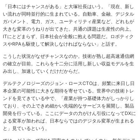
「日本にはチャンスがある」と大塚社長はいう。「現在、新し
い流れが同時並行的に生まれている。自動車、金融、デジタル
ガバメント、電力、ガス、ユーティリティ産業など、どれもが
大きな変革のうねりが出てきた。共通の課題は生産性の向上。
ITにとどまらず、日本社会が全般に抱える問題だ。ロボティク
スやRPAも駆使して解決しなければならない」と話す。
こうした状況がなぜチャンスなのか。技術が熟し超高速通信網
の確立が目前。これらを十二分に活用し新しい収益モデルを生
み出し、加速していくだけだからだ。
デルテクノロジーズのジョン・ロースCTOは、頻繁に来日し日
本企業の可能性に大きな期待を寄せている。世界中の技術トレ
ンドを見てきている中で、「産業が持つ基礎体力がしっかりし
ており、その上できめ細かい先端的なサービスを展開し、製品
開発を行っている。ここにデータの力がけん引役になってDXに
よる変革が加われば、日本ならではのデジタル変革が生まれる
と」見ているという。