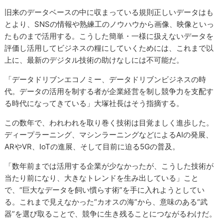
旧来のデータベースの中に収まっている規則正しいデータはも
とより、SNSの情報や熟練工のノウハウから画像、映像といっ
たものまで活用する。こうした簡単・一様に扱えないデータを
評価し活用してビジネスの糧にしていくためには、これまで以
上に、最新のデジタル技術の助けなしには不可能だ。
「データドリブンエコノミー、データドリブンビジネスの時
代。データの活用を制する者が企業経営を制し競争力を支配す
る時代になってきている」大塚社長はそう指摘する。
この数年で、われわれを取り巻く技術は目覚ましく進歩した。
ディープラーニング、マシンラーニングなどによるAIの発展、
ARやVR、IoTの進展、そして目前に迫る5Gの普及。
「数年前までは活用する企業が少なかったが、こうした技術が
当たり前になり、大きなトレンドを生み出している」こと
で、“巨大なデータを飼い慣らす術”を手に入れようとしてい
る。これまで見えなかった“カオスの海”から、意味のある“武
器”を選び取ることで、競争に生き残ることにつながるわけだ。