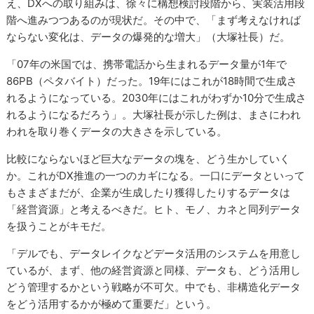
え、DXへの取り組みは、徐々に構想検討段階から、実装活用段
階へ進みつつあるのが現状だ。その中で、「まず考えなければ
ならない変化は、データの爆発的な増大」（大塚社長）だ。
「07年の米国では、携帯電話から生まれるデータ量が1年で
86PB（ペタバイト）だった。19年にはこれが18時間で生成さ
れるようになっている。2030年にはこれがわずか10分で生成さ
れるようになるだろう」。大塚社長が示した例は、まさにわれ
われを取り巻くデータの大きさを示している。
比較にならないほど巨大なデータの塊を、どう生かしていく
か。これがDX推進の一つのカギになる。一口にデータといって
もさまざまだが、企業が生成したり獲得したりするデータは
「経営資源」と考えるべきだ。ヒト、モノ、カネと同列データ
を扱うことがキモだ。
「デルでも、データレイクなどデータ活用のシステムを用意し
ているが、まず、他の経営資源と同様、データも、どう活用し
どう管理するかという戦略が不可欠。中でも、非構造化データ
をどう活用するかが極めて重要だ」という。