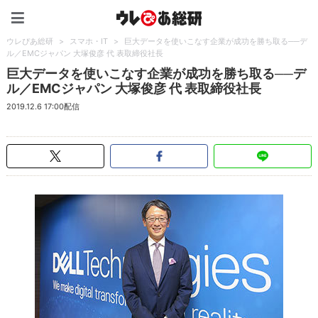
ウレぴあ総研（うれぴあ）
ウレぴあ総研
>
スマホ・IT
>
巨大データを使いこなす企業が成功を勝ち取る──デ
ル／EMCジャパン 大塚俊彦 代 表取締役社長
巨大データを使いこなす企業が成功を勝ち取る──デ
ル／EMCジャパン 大塚俊彦 代 表取締役社長
2019.12.6 17:00配信