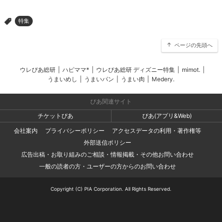
特集
>
ページの先頭へ
ウレぴあ総研
|
ハピママ*
|
ウレぴあ総研 ディズニー特集
|
mimot.
|
うまいめし
|
うまいパン
|
うまい肉
|
Medery.
ぴあ関連サイト
チケットぴあ
ぴあ(アプリ&Web)
会社案内
プライバシーポリシー
アクセスデータの利用・著作権等
外部送信ポリシー
広告出稿・お取り組みのご相談・情報掲載・その他お問い合わせ
一般の読者の方・ユーザーの方からのお問い合わせ
Copyright (C) PIA Corporation. All Rights Reserved.