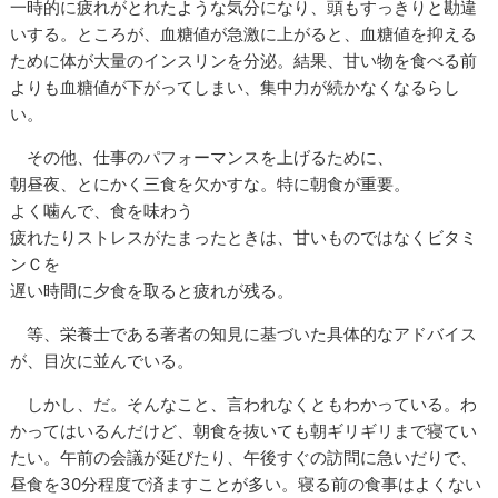
一時的に疲れがとれたような気分になり、頭もすっきりと勘違
いする。ところが、血糖値が急激に上がると、血糖値を抑える
ために体が大量のインスリンを分泌。結果、甘い物を食べる前
よりも血糖値が下がってしまい、集中力が続かなくなるらし
い。
その他、仕事のパフォーマンスを上げるために、
朝昼夜、とにかく三食を欠かすな。特に朝食が重要。
よく噛んで、食を味わう
疲れたりストレスがたまったときは、甘いものではなくビタミ
ンＣを
遅い時間に夕食を取ると疲れが残る。
等、栄養士である著者の知見に基づいた具体的なアドバイス
が、目次に並んでいる。
しかし、だ。そんなこと、言われなくともわかっている。わ
かってはいるんだけど、朝食を抜いても朝ギリギリまで寝てい
たい。午前の会議が延びたり、午後すぐの訪問に急いだりで、
昼食を30分程度で済ますことが多い。寝る前の食事はよくない