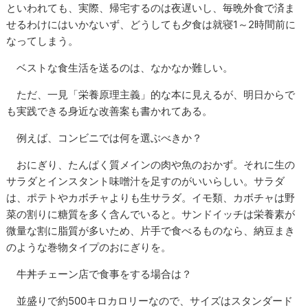
といわれても、実際、帰宅するのは夜遅いし、毎晩外食で済ま
せるわけにはいかないず、どうしても夕食は就寝1～2時間前に
なってしまう。
ベストな食生活を送るのは、なかなか難しい。
ただ、一見「栄養原理主義」的な本に見えるが、明日からで
も実践できる身近な改善案も書かれてある。
例えば、コンビニでは何を選ぶべきか？
おにぎり、たんぱく質メインの肉や魚のおかず。それに生の
サラダとインスタント味噌汁を足すのがいいらしい。サラダ
は、ポテトやカボチャよりも生サラダ。イモ類、カボチャは野
菜の割りに糖質を多く含んでいると。サンドイッチは栄養素が
微量な割に脂質が多いため、片手で食べるものなら、納豆まき
のような巻物タイプのおにぎりを。
牛丼チェーン店で食事をする場合は？
並盛りで約500キロカロリーなので、サイズはスタンダード