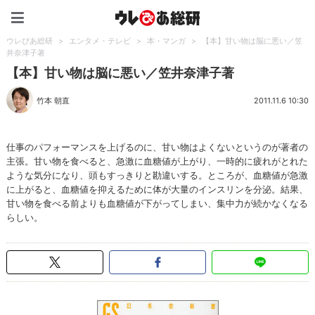
ウレぴあ総研（うれぴあ）
ウレぴあ総研
>
エンタメ・テレビ
>
本・マンガ
>
【本】甘い物は脳に悪い／笠
井奈津子著
【本】甘い物は脳に悪い／笠井奈津子著
竹本 朝直
2011.11.6 10:30
仕事のパフォーマンスを上げるのに、甘い物はよくないというのが著者の
主張。甘い物を食べると、急激に血糖値が上がり、一時的に疲れがとれた
ような気分になり、頭もすっきりと勘違いする。ところが、血糖値が急激
に上がると、血糖値を抑えるために体が大量のインスリンを分泌。結果、
甘い物を食べる前よりも血糖値が下がってしまい、集中力が続かなくなる
らしい。