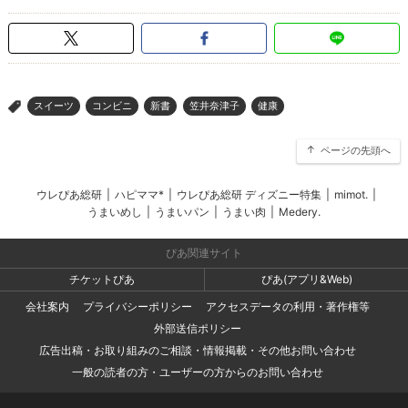
スイーツ
コンビニ
新書
笠井奈津子
健康
>
ページの先頭へ
ウレぴあ総研
|
ハピママ*
|
ウレぴあ総研 ディズニー特集
|
mimot.
|
うまいめし
|
うまいパン
|
うまい肉
|
Medery.
ぴあ関連サイト
チケットぴあ
ぴあ(アプリ&Web)
会社案内
プライバシーポリシー
アクセスデータの利用・著作権等
外部送信ポリシー
広告出稿・お取り組みのご相談・情報掲載・その他お問い合わせ
一般の読者の方・ユーザーの方からのお問い合わせ