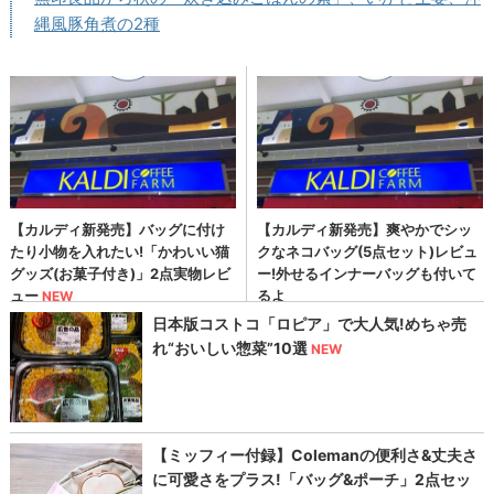
縄風豚角煮の2種