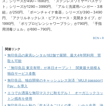
ス」シリーズが490～1690円、「ステンレスワイヤーバスケッ
ト」シリーズが1290～3990円、「アルミ洗濯用ハンガー・3本
組」が250円、「ボーンチャイナ食器」シリーズが390～3490
円、「アクリルネックレス・ピアスケース・見開きタイプ」が
1990円、「ポリプロピレンシャワーブラシ」が790円、「手指
用消毒ジェル」が690～790円。
BCN＋R
関連リンク
無印良品の家具レンタル182舗で展開、最大4年間利用 買
取も可能
「無印良品 東京有明」が本日オープン！ 関東最大規模＆
独自サービス多数
無印良品、独自開発のキャッシュレス決済「MUJI passport
Pay」を導入
エコでお洒落な無印マスクに秋モデル！ オーガニックコッ
トン残布を使用
無印良品から秋の「炊き込みごはんの素」、いかと生姜、沖