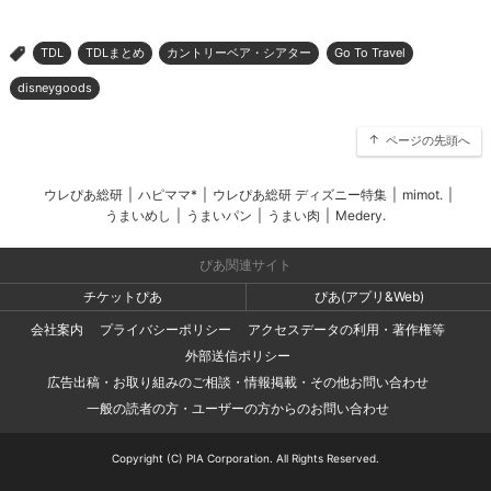
TDL
TDLまとめ
カントリーベア・シアター
Go To Travel
>
disneygoods
ページの先頭へ
ウレぴあ総研
|
ハピママ*
|
ウレぴあ総研 ディズニー特集
|
mimot.
|
うまいめし
|
うまいパン
|
うまい肉
|
Medery.
ぴあ関連サイト
チケットぴあ
ぴあ(アプリ&Web)
会社案内
プライバシーポリシー
アクセスデータの利用・著作権等
外部送信ポリシー
広告出稿・お取り組みのご相談・情報掲載・その他お問い合わせ
一般の読者の方・ユーザーの方からのお問い合わせ
Copyright (C) PIA Corporation. All Rights Reserved.