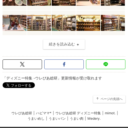
続きを読み込む
「ディズニー特集 -ウレぴあ総研」更新情報が受け取れます
ページの先頭へ
ウレぴあ総研
|
ハピママ*
|
ウレぴあ総研 ディズニー特集
|
mimot.
|
うまいめし
|
うまいパン
|
うまい肉
|
Medery.