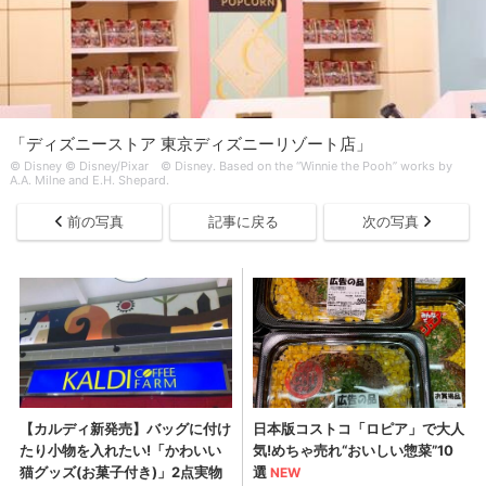
「ディズニーストア 東京ディズニーリゾート店」
© Disney © Disney/Pixar © Disney. Based on the “Winnie the Pooh” works by
A.A. Milne and E.H. Shepard.
前の写真
記事に戻る
次の写真