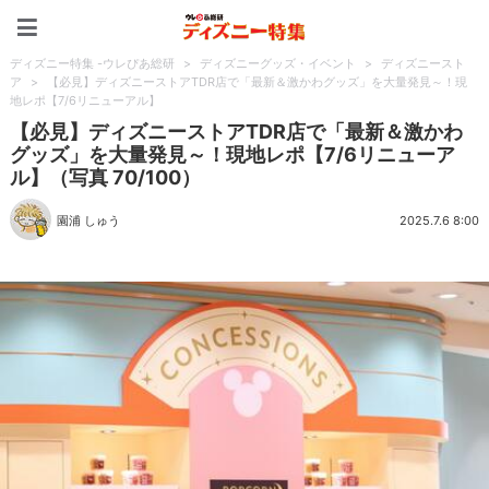
ディズニー特集 -ウレぴあ
ディズニー特集 -ウレぴあ総研
>
ディズニーグッズ・イベント
>
ディズニースト
ア
>
【必見】ディズニーストアTDR店で「最新＆激かわグッズ」を大量発見～！現
地レポ【7/6リニューアル】
【必見】ディズニーストアTDR店で「最新＆激かわ
グッズ」を大量発見～！現地レポ【7/6リニューア
ル】（写真 70/100）
園浦 しゅう
2025.7.6 8:00