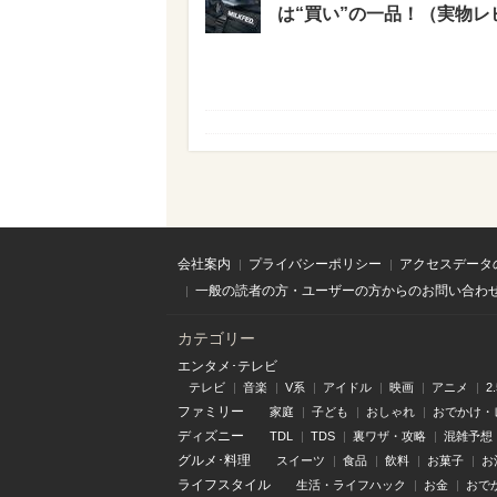
は“買い”の一品！（実物レ
会社案内
プライバシーポリシー
アクセスデータ
一般の読者の方・ユーザーの方からのお問い合わ
カテゴリー
エンタメ･テレビ
テレビ
音楽
V系
アイドル
映画
アニメ
2
ファミリー
家庭
子ども
おしゃれ
おでかけ・
ディズニー
TDL
TDS
裏ワザ・攻略
混雑予想
グルメ･料理
スイーツ
食品
飲料
お菓子
お
ライフスタイル
生活・ライフハック
お金
おで