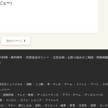
ビュー）
次のページ
の利用・著作権等
外部送信ポリシー
広告出稿・お取り組みのご相談・情報掲載
せ
.5次元ミュージカル
演劇
ニコ動
本・マンガ
ゲーム
イベント
アート
スポ
レジャー
混雑対策
テレビ・映画
ディズニーグッズ
アプリ・ゲーム
ディズニーパス
酒
コンビニ
カフェ・ショップ
ファミレス
かけ
マナー・身だしなみ
節約
ダイエット・健康
家電
文房具
雑貨
キッチ