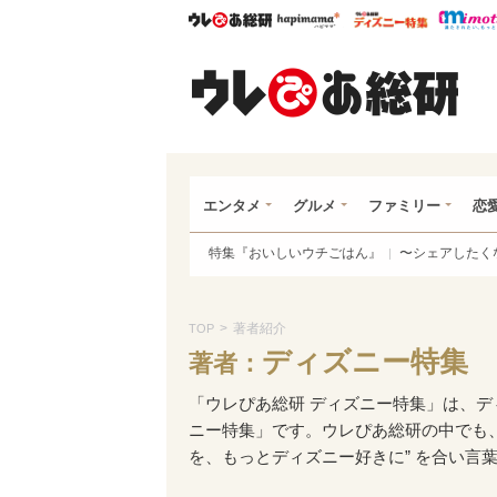
ウレぴあ総研
ハピママ*
ウレぴあ
ウレ
エンタメ
グルメ
ファミリー
恋
特集『おいしいウチごはん』
〜シェアしたく
>
著者紹介
TOP
ディズニー特集
著者：
「ウレぴあ総研 ディズニー特集」は、
ニー特集」です。ウレぴあ総研の中でも
を、もっとディズニー好きに” を合い言