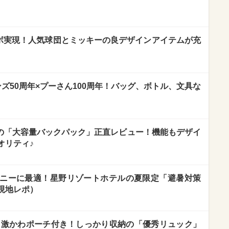
】
ラボ実現！人気球団とミッキーの良デザインアイテムが充
ズ50周年×プーさん100周年！バッグ、ボトル、文具な
ー】の「大容量バックパック」正直レビュー！機能もデザイ
オリティ♪
ニーに最適！星野リゾートホテルの夏限定「避暑対策
現地レポ）
ニー】激かわポーチ付き！しっかり収納の「優秀リュック」