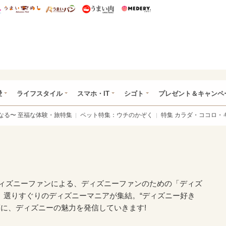
総研 ディズニー特集
mimot.
うまいめし
うまいパン
うまい肉
Medery.
ぴあ総研（うれぴあ）
愛
ライフスタイル
スマホ・IT
シゴト
プレゼント＆キャンペ
なる〜 至福な体験・旅特集
ペット特集：ウチのかぞく
特集 カラダ・ココロ・
ディズニーファンによる、ディズニーファンのための「ディズ
、選りすぐりのディズニーマニアが集結。“ディズニー好き
葉に、ディズニーの魅力を発信していきます!