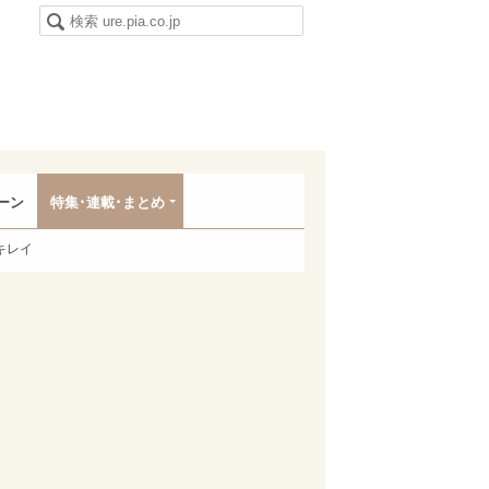
ーン
特集･連載･まとめ
キレイ