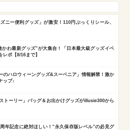
ズニー便利グッズ」が激安！110円ぷっくりシール、
激かわ最新グッズ”が大集合！「日本最大級グッズイベ
レポ【8/16まで】
ーのハロウィーングッズ&スーベニア」情報解禁！激か
ナップ♪
ーリー」バッグ＆お出かけグッズがillusie300から
5周年記念に絶対ほしい！“永久保存版レベル”の必見グ