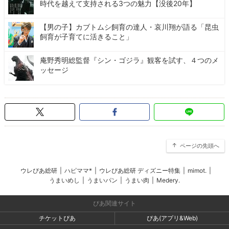
時代を越えて支持される3つの魅力【没後20年】
【男の子】カブトムシ飼育の達人・哀川翔が語る「昆虫
飼育が子育てに活きること」
庵野秀明総監督『シン・ゴジラ』観客を試す、４つのメ
ッセージ
ページの先頭へ
ウレぴあ総研
|
ハピママ*
|
ウレぴあ総研 ディズニー特集
|
mimot.
|
うまいめし
|
うまいパン
|
うまい肉
|
Medery.
ぴあ関連サイト
チケットぴあ
ぴあ(アプリ&Web)