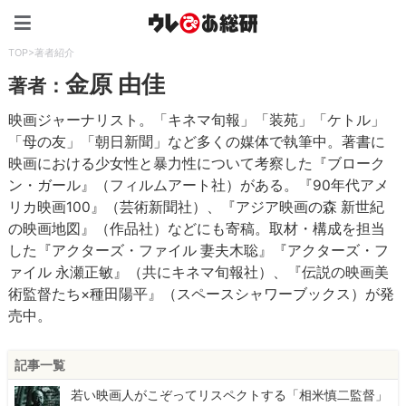
ウレぴあ総研（うれぴあ）
TOP
>
著者紹介
金原 由佳
著者：
映画ジャーナリスト。「キネマ旬報」「装苑」「ケトル」
「母の友」「朝日新聞」など多くの媒体で執筆中。著書に
映画における少女性と暴力性について考察した『ブローク
ン・ガール』（フィルムアート社）がある。『90年代アメ
リカ映画100』（芸術新聞社）、『アジア映画の森 新世紀
の映画地図』（作品社）などにも寄稿。取材・構成を担当
した『アクターズ・ファイル 妻夫木聡』『アクターズ・フ
ァイル 永瀬正敏』（共にキネマ旬報社）、『伝説の映画美
術監督たち×種田陽平』（スペースシャワーブックス）が発
売中。
記事一覧
若い映画人がこぞってリスペクトする「相米慎二監督」