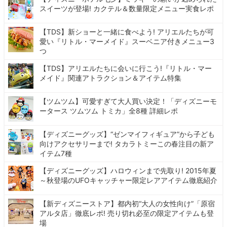
スイーツが登場! カクテル＆数量限定メニュー実食レポ
【TDS】新ショーと一緒に食べよう! アリエルたちが可
愛い『リトル・マーメイド』スーベニア付きメニュー3
つ
【TDS】アリエルたちに会いに行こう!『リトル・マー
メイド』関連アトラクション＆アイテム特集
【ツムツム】可愛すぎて大人買い決定！「ディズニーモ
ータース ツムツム トミカ」全8種 詳細レポ
【ディズニーグッズ】“ゼンマイフィギュア”から子ども
向けアクセサリーまで! タカラトミーこの春注目の新ア
イテム7種
【ディズニーグッズ】ハロウィンまで先取り! 2015年夏
～秋登場のUFOキャッチャー限定レアアイテム徹底紹介
【新ディズニーストア】都内初“大人の女性向け”「原宿
アルタ店」徹底レポ! 売り切れ必至の限定アイテムも登
場