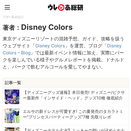
ウレぴあ総研（うれぴあ）
TOP
>
著者紹介
Disney Colors
著者：
東京ディズニーリゾートの混雑予想、ガイド、攻略を扱う
ウェブサイト「
Disney Colors
」を運営。ブログ「
Disney
Colors – Blog
」では最新イベント情報に加え、実際にパー
クを楽しんでいる様子やグルメレポートを掲載。ドナルド
と、パークで飲むアルコールを愛してやまない。
記事一覧
【ディズニーグッズ速報】本日発売! ディズニー/ピクサ
ー最新作「インサイド・ヘッド」グッズ10種 徹底紹介
エルサの新ドレスが可愛すぎ! この夏発売のタカラトミ
ー“プリンセスパーティーグッズ”7種 先取りレポ
【ディズニーホテル七夕】ミッキーの願いが込められた