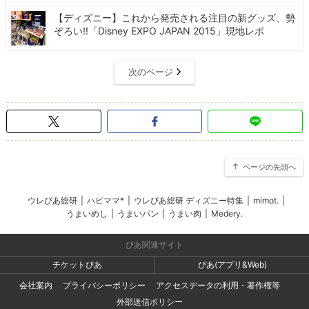
【ディズニー】これから発売される注目の新グッズ、勢
ぞろい!!「Disney EXPO JAPAN 2015」現地レポ
次のページ
ページの先頭へ
ウレぴあ総研
|
ハピママ*
|
ウレぴあ総研 ディズニー特集
|
mimot.
|
うまいめし
|
うまいパン
|
うまい肉
|
Medery.
ぴあ関連サイト
チケットぴあ
ぴあ(アプリ&Web)
会社案内
プライバシーポリシー
アクセスデータの利用・著作権等
外部送信ポリシー