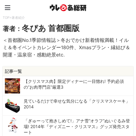
ウレぴあ総研（うれぴあ）
TOP
>
著者紹介
冬ぴあ 首都圏版
著者：
＜首都圏No.1季節情報誌＞冬おでかけ新着情報満載！イル
ミ＆冬イベントカレンダー180件、Xmasプラン・縁結び＆
開運・温泉宿・感動絶景etc.
記事一覧
【クリスマス肉】限定ディナーに一目惚れ! 予約必須
の“お肉専門店”厳選3
見ているだけで幸せな気分になる「クリスマスケーキ」
2014
「ぎゅーって抱きしめて!」アナ雪“オラフ”ぬいぐるみ登
場! 2014年『ディズニー・クリスマス』グッズ発売スタ
ート