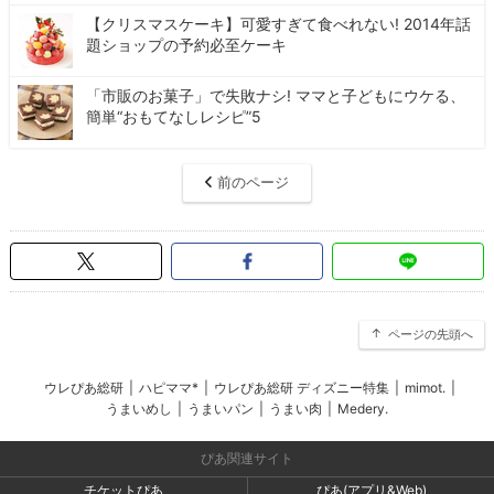
【クリスマスケーキ】可愛すぎて食べれない! 2014年話
題ショップの予約必至ケーキ
「市販のお菓子」で失敗ナシ! ママと子どもにウケる、
簡単“おもてなしレシピ”5
前のページ
ページの先頭へ
ウレぴあ総研
|
ハピママ*
|
ウレぴあ総研 ディズニー特集
|
mimot.
|
うまいめし
|
うまいパン
|
うまい肉
|
Medery.
ぴあ関連サイト
チケットぴあ
ぴあ(アプリ&Web)