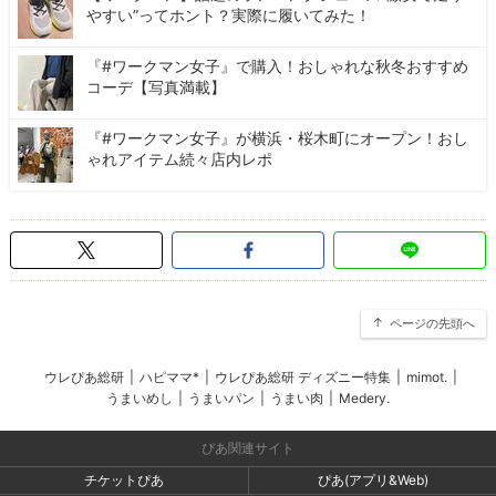
やすい”ってホント？実際に履いてみた！
『#ワークマン女子』で購入！おしゃれな秋冬おすすめ
コーデ【写真満載】
『#ワークマン女子』が横浜・桜木町にオープン！おし
ゃれアイテム続々店内レポ
ページの先頭へ
ウレぴあ総研
|
ハピママ*
|
ウレぴあ総研 ディズニー特集
|
mimot.
|
うまいめし
|
うまいパン
|
うまい肉
|
Medery.
ぴあ関連サイト
チケットぴあ
ぴあ(アプリ&Web)