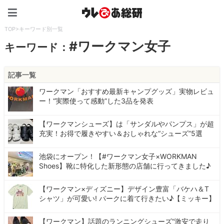
ウレぴあ総研（うれぴあ）
TOP
>
キーワード別一覧
#ワークマン女子
キーワード：
記事一覧
ワークマン「おすすめ最新キャンプグッズ」実物レビュ
ー！“実際使って感動”した3品を発表
【ワークマンシューズ】は「サンダルやパンプス」が超
充実！お得で履きやすい＆おしゃれな“シューズ”5選
池袋にオープン！【#ワークマン女子×WORKMAN
Shoes】靴に特化した新形態の店舗に行ってきました♪
【ワークマン×ディズニー】デザイン豊富「バケハ＆T
シャツ」が可愛い! パークに着て行きたい♪【ミッキー】
【ワークマン】話題のランニングシューズ“激安で走り