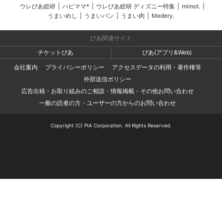
ウレぴあ総研
|
ハピママ*
|
ウレぴあ総研 ディズニー特集
|
mimot.
|
うまいめし
|
うまいパン
|
うまい肉
|
Medery.
ぴあ関連サイト
チケットぴあ
ぴあ(アプリ&Web)
会社案内
プライバシーポリシー
アクセスデータの利用・著作権等
外部送信ポリシー
広告出稿・お取り組みのご相談・情報掲載・その他お問い合わせ
一般の読者の方・ユーザーの方からのお問い合わせ
Copyright (C) PIA Corporation. All Rights Reserved.