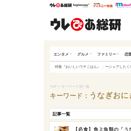
ウレぴあ総研
ハピママ*
ウレぴあ
ウレ
エンタメ
グルメ
ファミリー
恋
特集『おいしいウチごはん』
〜シェアしたく
>
キーワード別一覧
TOP
うなぎおに
キーワード：
記事一覧
【必食】角上魚類の「う