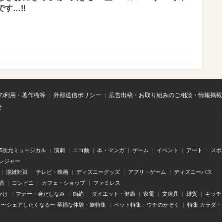
す…!!
の利用・著作権等
外部送信ポリシー
広告出稿・お取り組みのご相談・情報掲載
せ
.5次元ミュージカル
演劇
ニコ動
本・マンガ
ゲーム
イベント
アート
スポ
レジャー
混雑対策
テレビ・映画
ディズニーグッズ
アプリ・ゲーム
ディズニーパス
酒
コンビニ
カフェ・ショップ
ファミレス
かけ
マナー・身だしなみ
節約
ダイエット・健康
家電
文房具
雑貨
キッチ
〜シェアしたくなる〜 至福な体験・旅特集
ペット特集：ウチのかぞく
特集 カラダ