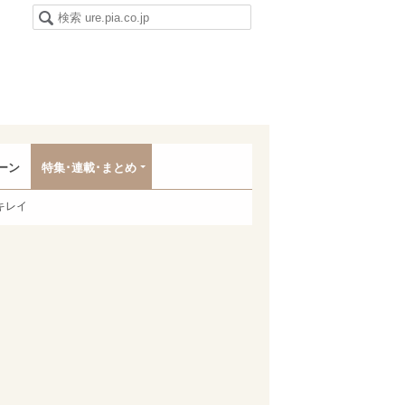
ーン
特集･連載･まとめ
キレイ