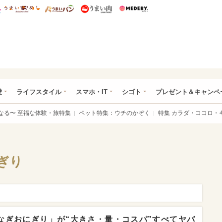
総研 ディズニー特集
mimot.
うまいめし
うまいパン
うまい肉
Medery.
ぴあ総研（うれぴあ）
愛
ライフスタイル
スマホ・IT
シゴト
プレゼント＆キャンペ
なる〜 至福な体験・旅特集
ペット特集：ウチのかぞく
特集 カラダ・ココロ・
ぎり
なぎおにぎり」が“大きさ・量・コスパ”すべてヤバ