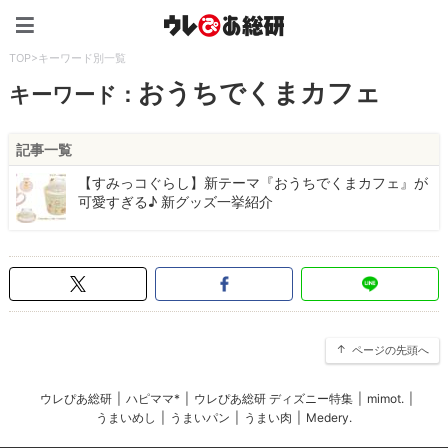
ウレぴあ総研（うれぴあ）
TOP
>
キーワード別一覧
おうちでくまカフェ
キーワード：
記事一覧
【すみっコぐらし】新テーマ『おうちでくまカフェ』が
可愛すぎる♪ 新グッズ一挙紹介
ページの先頭へ
ウレぴあ総研
|
ハピママ*
|
ウレぴあ総研 ディズニー特集
|
mimot.
|
うまいめし
|
うまいパン
|
うまい肉
|
Medery.