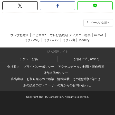
ページの先頭へ
ウレぴあ総研
|
ハピママ*
|
ウレぴあ総研 ディズニー特集
|
mimot.
|
うまいめし
|
うまいパン
|
うまい肉
|
Medery.
ぴあ関連サイト
チケットぴあ
ぴあ(アプリ&Web)
会社案内
プライバシーポリシー
アクセスデータの利用・著作権等
外部送信ポリシー
広告出稿・お取り組みのご相談・情報掲載・その他お問い合わせ
一般の読者の方・ユーザーの方からのお問い合わせ
Copyright (C) PIA Corporation. All Rights Reserved.