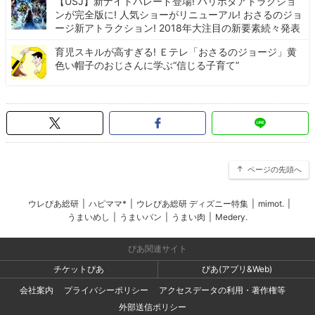
【USJ】新ナイトパレード登場! ハリポタアトラクショ
ンが完全版に! 人気ショーがリニューアル! おさるのジョ
ージ新アトラクション! 2018年大注目の新要素続々発表
育児スキルが高すぎる! Ｅテレ「おさるのジョージ」黄
色い帽子のおじさんに学ぶ“信じる子育て”
ページの先頭へ
ウレぴあ総研
|
ハピママ*
|
ウレぴあ総研 ディズニー特集
|
mimot.
|
うまいめし
|
うまいパン
|
うまい肉
|
Medery.
ぴあ関連サイト
チケットぴあ
ぴあ(アプリ&Web)
会社案内
プライバシーポリシー
アクセスデータの利用・著作権等
外部送信ポリシー