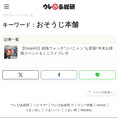
ウレぴあ総研（うれぴあ）
TOP
>
キーワード別一覧
おそうじ本舗
キーワード：
記事一覧
【Dream5】妖怪ウォッチ“ジバニャン”も登場! 年末お掃
除イベント＆ミニライブレポ
ページの先頭へ
ウレぴあ総研
|
ハピママ*
|
ウレぴあ総研 ディズニー特集
|
mimot.
|
うまいめし
|
うまいパン
|
うまい肉
|
Medery.