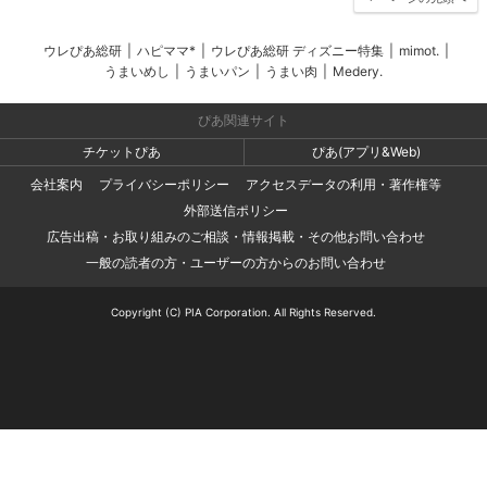
ウレぴあ総研
|
ハピママ*
|
ウレぴあ総研 ディズニー特集
|
mimot.
|
うまいめし
|
うまいパン
|
うまい肉
|
Medery.
ぴあ関連サイト
チケットぴあ
ぴあ(アプリ&Web)
会社案内
プライバシーポリシー
アクセスデータの利用・著作権等
外部送信ポリシー
広告出稿・お取り組みのご相談・情報掲載・その他お問い合わせ
一般の読者の方・ユーザーの方からのお問い合わせ
Copyright (C) PIA Corporation. All Rights Reserved.