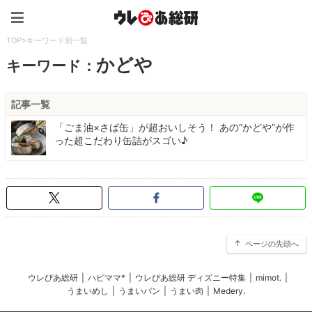
ウレぴあ総研（うれぴあ）
TOP
>
キーワード別一覧
かどや
キーワード：
記事一覧
「ごま油×さば缶」が超おいしそう！ あの“かどや”が作
った超こだわり缶詰がスゴい♪
ページの先頭へ
ウレぴあ総研
|
ハピママ*
|
ウレぴあ総研 ディズニー特集
|
mimot.
|
うまいめし
|
うまいパン
|
うまい肉
|
Medery.