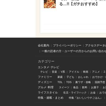
る…!!【ガチおすすめ】
会社案内
プライバシーポリシー
アクセスデータ
一般の読者の方・ユーザーの方からのお問い合わ
カテゴリー
エンタメ･テレビ
テレビ
音楽
V系
アイドル
映画
アニメ
2
ファミリー
家庭
子ども
おしゃれ
おでかけ・
ディズニー
TDL
TDS
裏ワザ・攻略
混雑予想
グルメ･料理
スイーツ
食品
飲料
お菓子
お
ライフスタイル
生活・ライフハック
お金
おで
特集
・
連載
・
まとめ
特集『おいしいウチごはん』