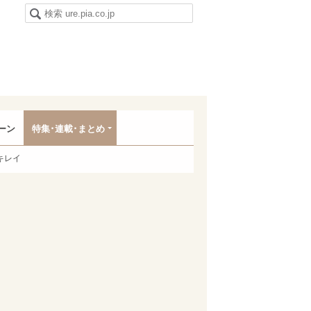
ーン
特集･連載･まとめ
キレイ