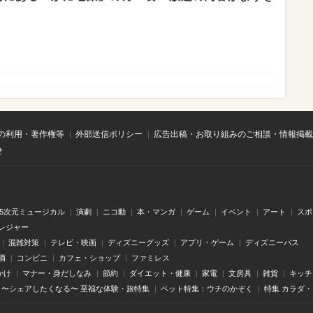
の利用・著作権等
外部送信ポリシー
広告出稿・お取り組みのご相談・情報掲載
せ
.5次元ミュージカル
演劇
ニコ動
本・マンガ
ゲーム
イベント
アート
スポ
レジャー
混雑対策
テレビ・映画
ディズニーグッズ
アプリ・ゲーム
ディズニーパス
酒
コンビニ
カフェ・ショップ
ファミレス
かけ
マナー・身だしなみ
節約
ダイエット・健康
家電
文房具
雑貨
キッチ
〜シェアしたくなる〜 至福な体験・旅特集
ペット特集：ウチのかぞく
特集 カラダ