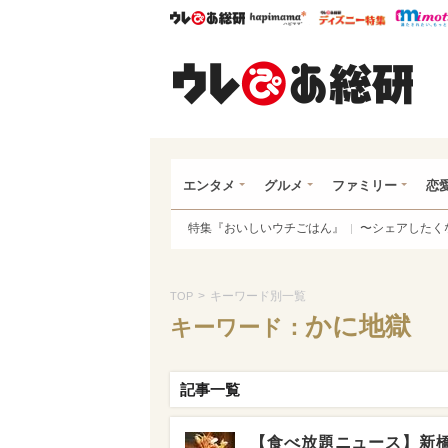
ウレぴあ総研
ハピママ*
ウレぴあ
ウレ
エンタメ
グルメ
ファミリー
恋
特集『おいしいウチごはん』
〜シェアしたく
>
キーワード別一覧
TOP
かに地獄
キーワード：
記事一覧
【食べ放題ニュース】新