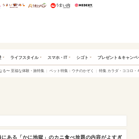
総研 ディズニー特集
mimot.
うまいめし
うまいパン
うまい肉
Medery.
ぴあ総研（うれぴあ）
愛
ライフスタイル
スマホ・IT
シゴト
プレゼント＆キャンペ
なる〜 至福な体験・旅特集
ペット特集：ウチのかぞく
特集 カラダ・ココロ・
橋にある「かに地獄」のカニ食べ放題の内容がよすぎ