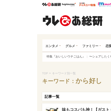
ウレぴあ総研
ハピママ*
ウレぴあ
ウレ
エンタメ
グルメ
ファミリー
恋
特集『おいしいウチごはん』
〜シェアしたく
>
キーワード別一覧
TOP
から好し
キーワード：
記事一覧
味もコスパも神！【ガスト