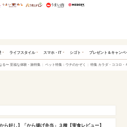
総研 ディズニー特集
mimot.
うまいめし
うまいパン
うまい肉
Medery.
ぴあ総研（うれぴあ）
愛
ライフスタイル
スマホ・IT
シゴト
プレゼント＆キャンペ
なる〜 至福な体験・旅特集
ペット特集：ウチのかぞく
特集 カラダ・ココロ・
 から好し】「から揚げ弁当」３種【実食レビュー】