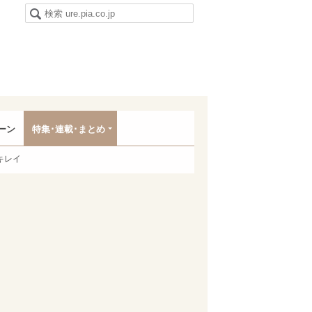
ーン
特集･連載･まとめ
キレイ