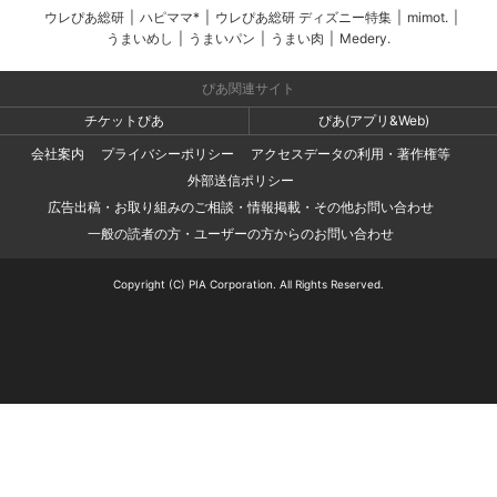
ウレぴあ総研
|
ハピママ*
|
ウレぴあ総研 ディズニー特集
|
mimot.
|
うまいめし
|
うまいパン
|
うまい肉
|
Medery.
ぴあ関連サイト
チケットぴあ
ぴあ(アプリ&Web)
会社案内
プライバシーポリシー
アクセスデータの利用・著作権等
外部送信ポリシー
広告出稿・お取り組みのご相談・情報掲載・その他お問い合わせ
一般の読者の方・ユーザーの方からのお問い合わせ
Copyright (C) PIA Corporation. All Rights Reserved.