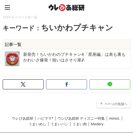
ウレぴあ総研（うれぴあ）
TOP
>
キーワード別一覧
ちいかわプチキャン
キーワード：
記事一覧
新発売！ちいかわのプチキャン4「星座編」は表も裏も
かわいさ爆発！狙いはさそり座♪
ページの先頭へ
ウレぴあ総研
|
ハピママ*
|
ウレぴあ総研 ディズニー特集
|
mimot.
|
うまいめし
|
うまいパン
|
うまい肉
|
Medery.