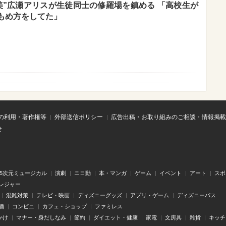
美”広瀬アリスが生徒同士の修羅場を鎮める 「高校生が
もめ方をしてた」
の利用・著作権等
外部送信ポリシー
広告出稿・お取り組みのご相談・情報掲載
せ
.5次元ミュージカル
演劇
ニコ動
本・マンガ
ゲーム
イベント
アート
スポ
レジャー
混雑対策
テレビ・映画
ディズニーグッズ
アプリ・ゲーム
ディズニーパス
酒
コンビニ
カフェ・ショップ
ファミレス
かけ
マナー・身だしなみ
節約
ダイエット・健康
家電
文房具
雑貨
キッチ