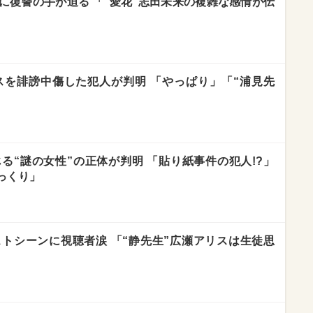
に復讐の手が迫る 「“愛花”志田未来の複雑な感情が伝
スを誹謗中傷した犯人が判明 「やっぱり」「“浦見先
る“謎の女性”の正体が判明 「貼り紙事件の犯人!?」
っくり」
トシーンに視聴者涙 「“静先生”広瀬アリスは生徒思