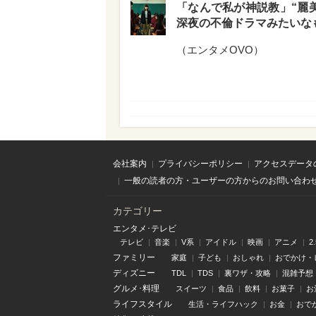
「なんで私が神説教」“麗
深夜の不倫ドラマみたいな
（
エンタメOVO
）
会社案内
プライバシーポリシー
アクセスデータ
一般の読者の方・ユーザーの方からのお問い合わ
カテゴリー
エンタメ･テレビ
テレビ
音楽
V系
アイドル
映画
アニメ
2
ファミリー
家庭
子ども
おしゃれ
おでかけ・
ディズニー
TDL
TDS
裏ワザ・攻略
混雑予想
グルメ･料理
スイーツ
食品
飲料
お菓子
お
ライフスタイル
生活・ライフハック
お金
おで