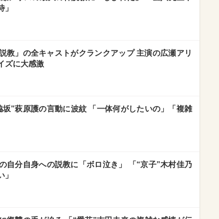
待」
説教」の全キャストがクランクアップ 主演の広瀬アリ
イズに大感激
脇坂”萩原護の言動に波紋 「一体何がしたいの」「複雑
の自分自身への説教に「ボロ泣き」 「“京子”木村佳乃
い」