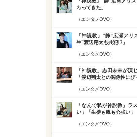
「神説教」“静”広瀬アリス
わってきた」
（
エンタメOVO
）
「神説教」“静”広瀬アリ
生”渡辺翔太も共犯!?」
（
エンタメOVO
）
「神説教」志田未来が演じ
「渡辺翔太との関係性にび
（
エンタメOVO
）
「なんで私が神説教」ラス
い」「生徒も親も心強い」
（
エンタメOVO
）