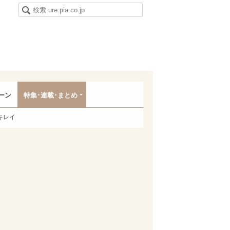
ーン
特集･連載･まとめ
キレイ