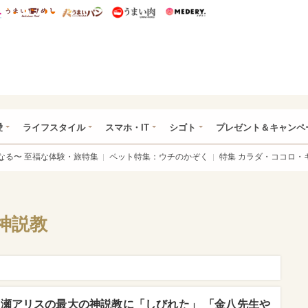
総研 ディズニー特集
mimot.
うまいめし
うまいパン
うまい肉
Medery.
ぴあ総研（うれぴあ）
愛
ライフスタイル
スマホ・IT
シゴト
プレゼント＆キャンペ
なる〜 至福な体験・旅特集
ペット特集：ウチのかぞく
特集 カラダ・ココロ・
神説教
広瀬アリスの最大の神説教に「しびれた」 「金八先生や