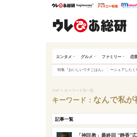
ウレぴあ総研
ハピママ*
ウレぴあ
ウレ
エンタメ
グルメ
ファミリー
恋
特集『おいしいウチごはん』
〜シェアしたく
>
キーワード別一覧
TOP
なんで私が
キーワード：
記事一覧
「神説教」最終回 “静香”