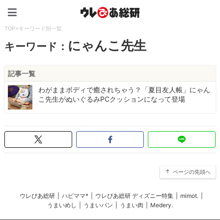
ウレぴあ総研（うれぴあ）
TOP
>
キーワード別一覧
にゃんこ先生
キーワード：
記事一覧
わがままボディで癒されちゃう？「夏目友人帳」にゃん
こ先生がぬいぐるみPCクッションになって登場
ページの先頭へ
ウレぴあ総研
|
ハピママ*
|
ウレぴあ総研 ディズニー特集
|
mimot.
|
うまいめし
|
うまいパン
|
うまい肉
|
Medery.