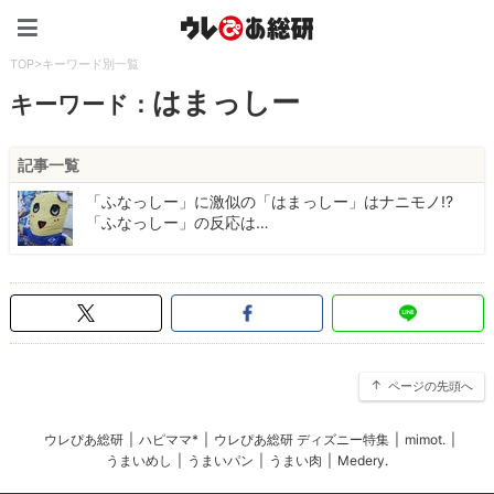
ウレぴあ総研（うれぴあ）
TOP
>
キーワード別一覧
はまっしー
キーワード：
記事一覧
「ふなっしー」に激似の「はまっしー」はナニモノ!?
「ふなっしー」の反応は…
ページの先頭へ
ウレぴあ総研
|
ハピママ*
|
ウレぴあ総研 ディズニー特集
|
mimot.
|
うまいめし
|
うまいパン
|
うまい肉
|
Medery.