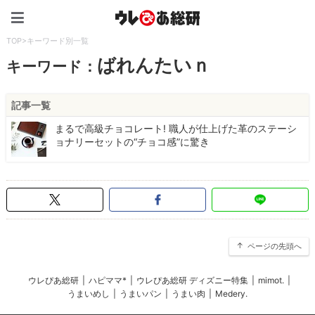
ウレぴあ総研（うれぴあ）
TOP
>
キーワード別一覧
ばれんたいｎ
キーワード：
記事一覧
まるで高級チョコレート! 職人が仕上げた革のステーシ
ョナリーセットの“チョコ感”に驚き
ページの先頭へ
ウレぴあ総研
|
ハピママ*
|
ウレぴあ総研 ディズニー特集
|
mimot.
|
うまいめし
|
うまいパン
|
うまい肉
|
Medery.