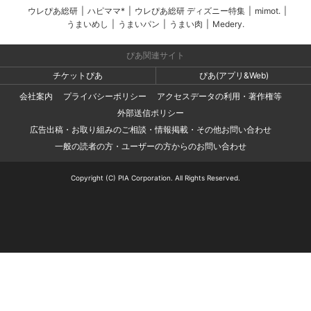
ウレぴあ総研
|
ハピママ*
|
ウレぴあ総研 ディズニー特集
|
mimot.
|
うまいめし
|
うまいパン
|
うまい肉
|
Medery.
ぴあ関連サイト
チケットぴあ
ぴあ(アプリ&Web)
会社案内
プライバシーポリシー
アクセスデータの利用・著作権等
外部送信ポリシー
広告出稿・お取り組みのご相談・情報掲載・その他お問い合わせ
一般の読者の方・ユーザーの方からのお問い合わせ
Copyright (C) PIA Corporation. All Rights Reserved.