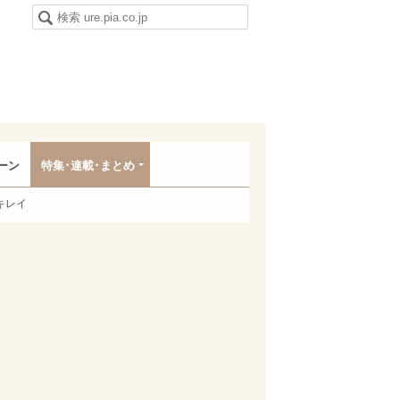
ーン
特集･連載･まとめ
キレイ