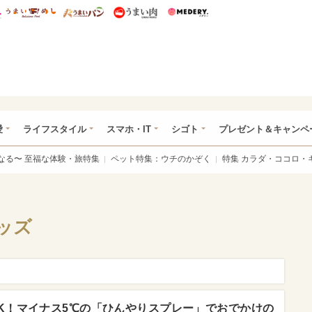
総研 ディズニー特集
mimot.
うまいめし
うまいパン
うまい肉
Medery.
ぴあ総研（うれぴあ）
愛
ライフスタイル
スマホ・IT
シゴト
プレゼント＆キャンペ
なる〜 至福な体験・旅特集
ペット特集：ウチのかぞく
特集 カラダ・ココロ・
ッズ
K！マイナス5℃の「ひんやりスプレー」でおでかけの