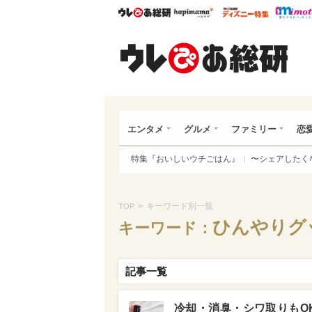
ウレぴあ総研
ハピママ*
ウレぴあ
ウレ
エンタメ
グルメ
ファミリー
恋
特集『おいしいウチごはん』
〜シェアしたく
>
キーワード別一覧
TOP
ひんやりグ
キーワード：
記事一覧
冷却・消臭・シワ取りもO