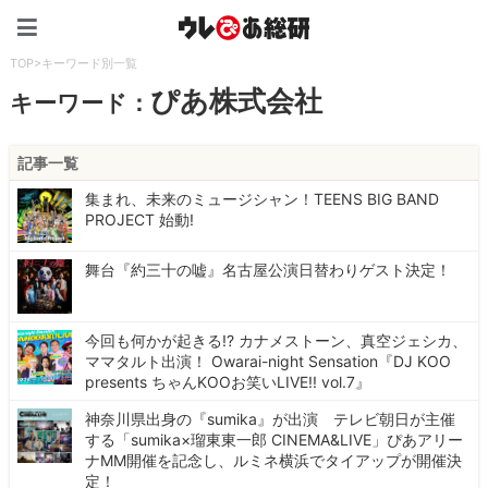
ウレぴあ総研（うれぴあ）
TOP
>
キーワード別一覧
ぴあ株式会社
キーワード：
記事一覧
集まれ、未来のミュージシャン！TEENS BIG BAND
PROJECT 始動!
舞台『約三十の嘘』名古屋公演日替わりゲスト決定！
今回も何かが起きる!? カナメストーン、真空ジェシカ、
ママタルト出演！ Owarai-night Sensation『DJ KOO
presents ちゃんKOOお笑いLIVE!! vol.7』
神奈川県出身の『sumika』が出演 テレビ朝日が主催
する「sumika×瑠東東一郎 CINEMA&LIVE」ぴあアリー
ナMM開催を記念し、ルミネ横浜でタイアップが開催決
定！