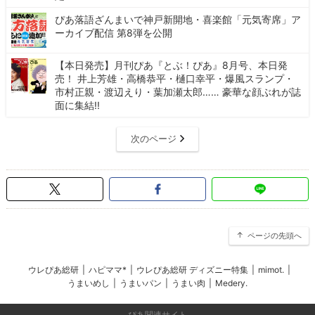
ぴあ落語ざんまいで神戸新開地・喜楽館「元気寄席」ア
ーカイブ配信 第8弾を公開
【本日発売】月刊ぴあ『とぶ！ぴあ』8月号、本日発
売！ 井上芳雄・高橋恭平・樋口幸平・爆風スランプ・
市村正親・渡辺えり・葉加瀬太郎…… 豪華な顔ぶれが誌
面に集結!!
次のページ
ページの先頭へ
ウレぴあ総研
|
ハピママ*
|
ウレぴあ総研 ディズニー特集
|
mimot.
|
うまいめし
|
うまいパン
|
うまい肉
|
Medery.
ぴあ関連サイト