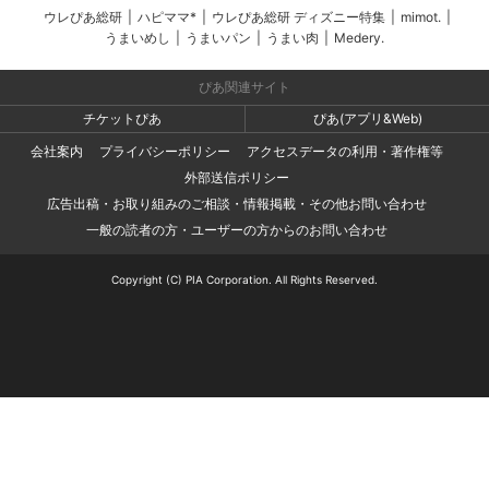
ウレぴあ総研
|
ハピママ*
|
ウレぴあ総研 ディズニー特集
|
mimot.
|
うまいめし
|
うまいパン
|
うまい肉
|
Medery.
ぴあ関連サイト
チケットぴあ
ぴあ(アプリ&Web)
会社案内
プライバシーポリシー
アクセスデータの利用・著作権等
外部送信ポリシー
広告出稿・お取り組みのご相談・情報掲載・その他お問い合わせ
一般の読者の方・ユーザーの方からのお問い合わせ
Copyright (C) PIA Corporation. All Rights Reserved.