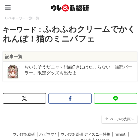
ウレぴあ総研（うれぴあ）
TOP
>
キーワード別一覧
ふわふわクリームでかく
キーワード：
れんぼ！猫のミニパフェ
記事一覧
おいしそうだニャ~！猫好きにはたまらない「猫部パー
ラー」限定グッズも出たよ
ページの先頭へ
ウレぴあ総研
|
ハピママ*
|
ウレぴあ総研 ディズニー特集
|
mimot.
|