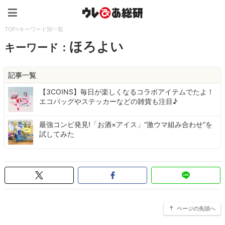
ウレぴあ総研（うれぴあ）
TOP
>
キーワード別一覧
ほろよい
キーワード：
記事一覧
【3COINS】毎日が楽しくなるコラボアイテムでたよ！
エコバッグやステッカーなどの雑貨も注目♪
最強コンビ発見!「お酒×アイス」“激ウマ組み合わせ”を
試してみた
ページの先頭へ