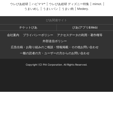
ウレぴあ総研
|
ハピママ*
|
ウレぴあ総研 ディズニー特集
|
mimot.
|
うまいめし
|
うまいパン
|
うまい肉
|
Medery.
ぴあ関連サイト
チケットぴあ
ぴあ(アプリ&Web)
会社案内
プライバシーポリシー
アクセスデータの利用・著作権等
外部送信ポリシー
広告出稿・お取り組みのご相談・情報掲載・その他お問い合わせ
一般の読者の方・ユーザーの方からのお問い合わせ
Copyright (C) PIA Corporation. All Rights Reserved.