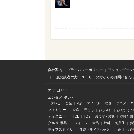
会社案内
プライバシーポリシー
アクセスデータ
一般の読者の方・ユーザーの方からのお問い合わ
カテゴリー
エンタメ･テレビ
テレビ
音楽
V系
アイドル
映画
アニメ
2
ファミリー
家庭
子ども
おしゃれ
おでかけ・
ディズニー
TDL
TDS
裏ワザ・攻略
混雑予想
グルメ･料理
スイーツ
食品
飲料
お菓子
お
ライフスタイル
生活・ライフハック
お金
おで