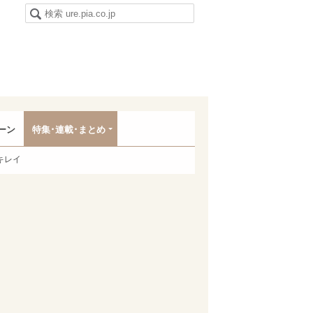
ーン
特集･連載･まとめ
キレイ