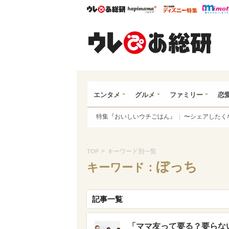
ウレぴあ総研
ハピママ*
ウレぴあ
ウレ
エンタメ
グルメ
ファミリー
恋
特集『おいしいウチごはん』
〜シェアしたく
>
キーワード別一覧
TOP
ぼっち
キーワード：
記事一覧
「ママ友って要る？要らな