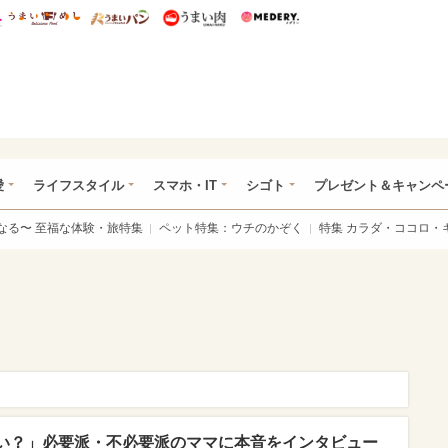
総研 ディズニー特集
mimot.
うまいめし
うまいパン
うまい肉
Medery.
ぴあ総研（うれぴあ）
愛
ライフスタイル
スマホ・IT
シゴト
プレゼント＆キャンペ
なる〜 至福な体験・旅特集
ペット特集：ウチのかぞく
特集 カラダ・ココロ・
い？」必要派・不必要派のママに本音をインタビュー