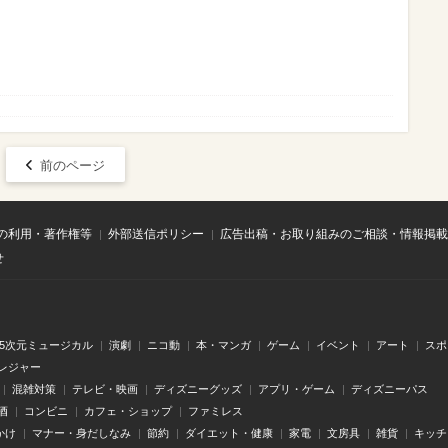
前のページ
の利用・著作権等
外部送信ポリシー
広告出稿・お取り組みのご相談・情報掲載
せ
.5次元ミュージカル
演劇
ニコ動
本・マンガ
ゲーム
イベント
アート
スポ
レジャー
混雑対策
テレビ・映画
ディズニーグッズ
アプリ・ゲーム
ディズニーパス
酒
コンビニ
カフェ・ショップ
ファミレス
かけ
マナー・身だしなみ
節約
ダイエット・健康
家電
文房具
雑貨
キッチ