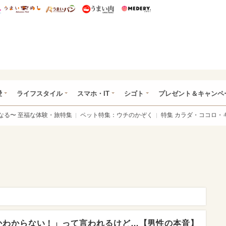
総研 ディズニー特集
mimot.
うまいめし
うまいパン
うまい肉
Medery.
ぴあ総研（うれぴあ）
愛
ライフスタイル
スマホ・IT
シゴト
プレゼント＆キャンペ
なる〜 至福な体験・旅特集
ペット特集：ウチのかぞく
特集 カラダ・ココロ・
かわからない！」って言われるけど…【男性の本音】