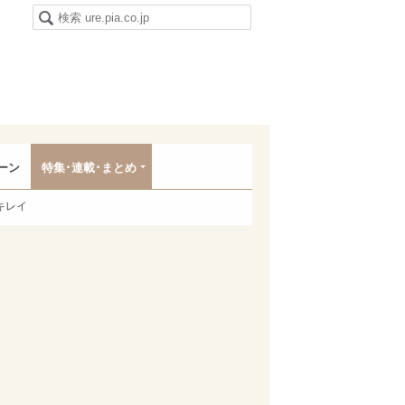
ーン
特集･連載･まとめ
キレイ