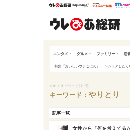
ウレぴあ総研
ハピママ*
ウレぴあ
ウレ
エンタメ
グルメ
ファミリー
恋
特集『おいしいウチごはん』
〜シェアしたく
>
キーワード別一覧
TOP
やりとり
キーワード：
記事一覧
女性から「何を考えてる