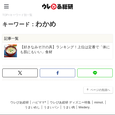
ウレぴあ総研（うれぴあ）
TOP
>
キーワード別一覧
わかめ
キーワード：
記事一覧
【好きなみそ汁の具】ランキング！上位は定番で「体に
も肌にもいい」食材
ページの先頭へ
ウレぴあ総研
|
ハピママ*
|
ウレぴあ総研 ディズニー特集
|
mimot.
|
うまいめし
|
うまいパン
|
うまい肉
|
Medery.