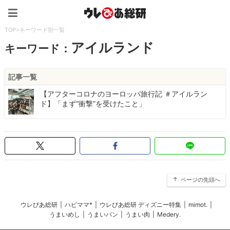
ウレぴあ総研（うれぴあ）
TOP
>
キーワード別一覧
アイルランド
キーワード：
記事一覧
【アフターコロナのヨーロッパ旅行記 ＃アイルラン
ド】「まず“衝撃”を受けたこと」
ページの先頭へ
ウレぴあ総研
|
ハピママ*
|
ウレぴあ総研 ディズニー特集
|
mimot.
|
うまいめし
|
うまいパン
|
うまい肉
|
Medery.