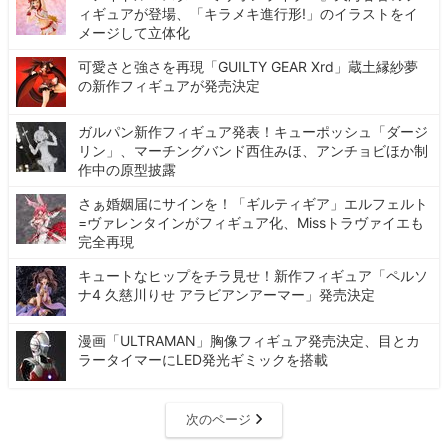
ィギュアが登場、「キラメキ進行形!」のイラストをイ
メージして立体化
可愛さと強さを再現「GUILTY GEAR Xrd」蔵土縁紗夢
の新作フィギュアが発売決定
ガルパン新作フィギュア発表！キューポッシュ「ダージ
リン」、マーチングバンド西住みほ、アンチョビほか制
作中の原型披露
さぁ婚姻届にサインを！「ギルティギア」エルフェルト
=ヴァレンタインがフィギュア化、Missトラヴァイエも
完全再現
キュートなヒップをチラ見せ！新作フィギュア「ペルソ
ナ4 久慈川りせ アラビアンアーマー」発売決定
漫画「ULTRAMAN」胸像フィギュア発売決定、目とカ
ラータイマーにLED発光ギミックを搭載
次のページ