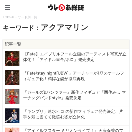
ウレぴあ総研（うれぴあ）
TOP
>
キーワード別一覧
アクアマリン
キーワード：
記事一覧
【Fate】エイプリルフール企画のアーティスト写真が立
体化！「アイドル皇帝/ネロ」発売決定
「Fate/stay night[UBW]」アーチャーが1/7スケールフ
ィギュア化！精悍な姿が徹底再現
『ガールズ&パンツァー』新作フィギュア「西住みほ マ
ーチングバンドstyle」発売決定
「キンプリ」速水ヒロ の新作フィギュア発売決定、片
手を頬に当てて微笑む姿が立体化
『アイドルマスター ミリオンライブ！』天海春香のフ