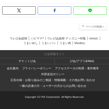
ページの先頭へ
ウレぴあ総研
|
ハピママ*
|
ウレぴあ総研 ディズニー特集
|
mimot.
|
うまいめし
|
うまいパン
|
うまい肉
|
Medery.
ぴあ関連サイト
チケットぴあ
ぴあ(アプリ&Web)
会社案内
プライバシーポリシー
アクセスデータの利用・著作権等
外部送信ポリシー
広告出稿・お取り組みのご相談・情報掲載・その他お問い合わせ
一般の読者の方・ユーザーの方からのお問い合わせ
Copyright (C) PIA Corporation. All Rights Reserved.